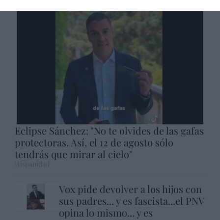
Eclipse Sánchez: "No te olvides de las gafas
protectoras. Así, el 12 de agosto sólo
tendrás que mirar al cielo"
Hispanidad
Vox pide devolver a los hijos con
sus padres... y es fascista...el PNV
opina lo mismo... y es