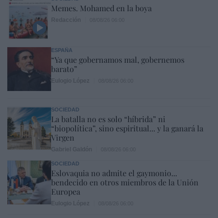
Memes. Mohamed en la boya
Redacción
08/08/26 06:00
ESPAÑA
“Ya que gobernamos mal, gobernemos
barato”
Eulogio López
08/08/26 06:00
SOCIEDAD
La batalla no es solo “híbrida” ni
“biopolítica”, sino espiritual... y la ganará la
Virgen
Gabriel Galdón
08/08/26 06:00
SOCIEDAD
Eslovaquia no admite el gaymonio...
bendecido en otros miembros de la Unión
Europea
Eulogio López
08/08/26 06:00