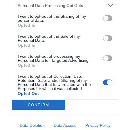
Personal Data Processing Opt Outs
I want to opt-out of the Sharing of my
personal data.
Opted In
Nokia, Ericsson... Huawei: lo que importan
I want to opt-out of the Sale of my
son las patentes
Personal Data.
Opted In
Eulogio López
I want to opt-out of processing my
Personal Data for Targeted Advertising.
Isabel Pantoja pierde dos pleitos
Opted In
con Hacienda por 700.000
euros... suma y sigue
I want to opt-out of Collection, Use,
Retention, Sale, and/or Sharing of my
Eulogio López
Personal Data that Is Unrelated with the
Purposes for which it was collected.
Opted Out
El IBEX 35 cerró la sesión del
miércoles en los 20.057 puntos,
CONFIRM
un nuevo récord
Eulogio López
Data Deletion
Data Access
Privacy Policy
Argumentos