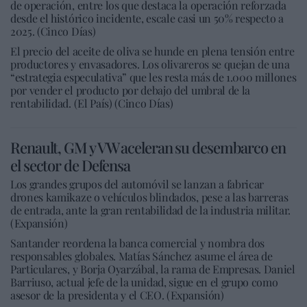
de operación, entre los que destaca la operación reforzada
desde el histórico incidente, escale casi un 50% respecto a
2025. (Cinco Días)
El precio del aceite de oliva se hunde en plena tensión entre
productores y envasadores. Los olivareros se quejan de una
“estrategia especulativa” que les resta más de 1.000 millones
por vender el producto por debajo del umbral de la
rentabilidad. (El País) (Cinco Días)
Renault, GM y VW aceleran su desembarco en
el sector de Defensa
Los grandes grupos del automóvil se lanzan a fabricar
drones kamikaze o vehículos blindados, pese a las barreras
de entrada, ante la gran rentabilidad de la industria militar.
(Expansión)
Santander reordena la banca comercial y nombra dos
responsables globales. Matías Sánchez asume el área de
Particulares, y Borja Oyarzábal, la rama de Empresas. Daniel
Barriuso, actual jefe de la unidad, sigue en el grupo como
asesor de la presidenta y el CEO. (Expansión)