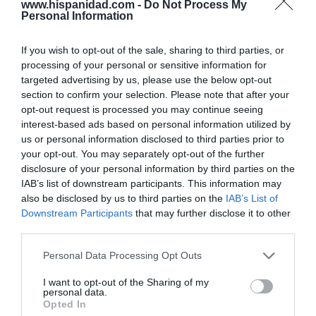
El desastre de los laudos de renovables: los
www.hispanidad.com -
Do Not Process My
acreedores estiman que la inseguridad
Personal Information
jurídica ha generado un sobrecoste
financiero de 6.600 millones para el Tesoro
If you wish to opt-out of the sale, sharing to third parties, or
Cristina Martín
08/08/26 06:00
processing of your personal or sensitive information for
targeted advertising by us, please use the below opt-out
ECONOMÍA
section to confirm your selection. Please note that after your
Seamos más responsables: no siempre el
opt-out request is processed you may continue seeing
banco tiene la culpa
interest-based ads based on personal information utilized by
Eulogio López
08/08/26 06:00
us or personal information disclosed to third parties prior to
your opt-out. You may separately opt-out of the further
SOCIEDAD
disclosure of your personal information by third parties on the
Memes. Mohamed en la boya
IAB’s list of downstream participants. This information may
Redacción
also be disclosed by us to third parties on the
IAB’s List of
08/08/26 06:00
Downstream Participants
that may further disclose it to other
third parties.
INTERNACIONAL
Personal Data Processing Opt Outs
Colombia. La bancada provida impulsa una
reforma para incluir que el derecho a la vida
I want to opt-out of the Sharing of my
es inviolable “desde la fecundación”
personal data.
Opted In
José Ángel Gutiérrez
08/08/26 06:00