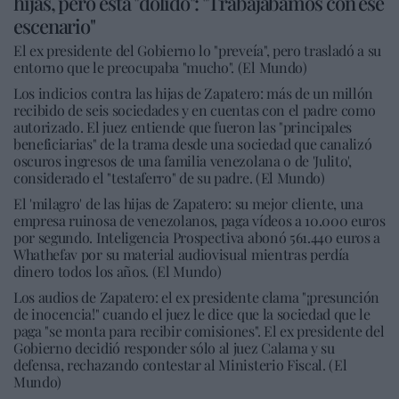
hijas, pero está "dolido": "Trabajábamos con ese
escenario"
El ex presidente del Gobierno lo "preveía", pero trasladó a su
entorno que le preocupaba "mucho". (El Mundo)
Los indicios contra las hijas de Zapatero: más de un millón
recibido de seis sociedades y en cuentas con el padre como
autorizado. El juez entiende que fueron las "principales
beneficiarias" de la trama desde una sociedad que canalizó
oscuros ingresos de una familia venezolana o de 'Julito',
considerado el "testaferro" de su padre. (El Mundo)
El 'milagro' de las hijas de Zapatero: su mejor cliente, una
empresa ruinosa de venezolanos, paga vídeos a 10.000 euros
por segundo. Inteligencia Prospectiva abonó 561.440 euros a
Whathefav por su material audiovisual mientras perdía
dinero todos los años. (El Mundo)
Los audios de Zapatero: el ex presidente clama "¡presunción
de inocencia!" cuando el juez le dice que la sociedad que le
paga "se monta para recibir comisiones". El ex presidente del
Gobierno decidió responder sólo al juez Calama y su
defensa, rechazando contestar al Ministerio Fiscal. (El
Mundo)