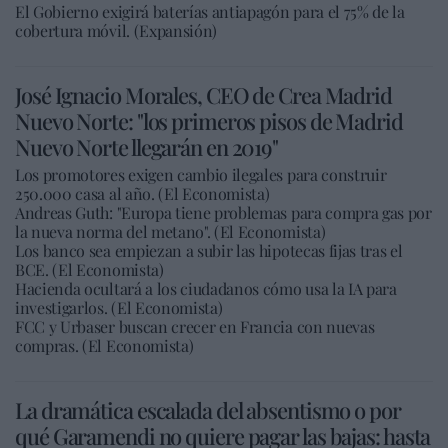
El Gobierno exigirá baterías antiapagón para el 75% de la
cobertura móvil. (Expansión)
José Ignacio Morales, CEO de Crea Madrid
Nuevo Norte: "los primeros pisos de Madrid
Nuevo Norte llegarán en 2019"
Los promotores exigen cambio ilegales para construir
250.000 casa al año. (El Economista)
Andreas Guth: "Europa tiene problemas para compra gas por
la nueva norma del metano". (El Economista)
Los banco sea empiezan a subir las hipotecas fijas tras el
BCE. (El Economista)
Hacienda ocultará a los ciudadanos cómo usa la IA para
investigarlos. (El Economista)
FCC y Urbaser buscan crecer en Francia con nuevas
compras. (El Economista)
La dramática escalada del absentismo o por
qué Garamendi no quiere pagar las bajas: hasta