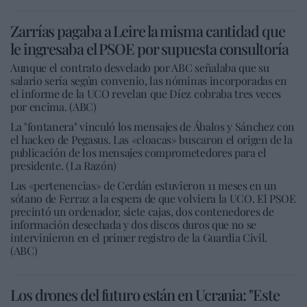
Zarrías pagaba a Leire la misma cantidad que
le ingresaba el PSOE por supuesta consultoría
Aunque el contrato desvelado por ABC señalaba que su
salario sería según convenio, las nóminas incorporadas en
el informe de la UCO revelan que Díez cobraba tres veces
por encima. (ABC)
La "fontanera" vinculó los mensajes de Ábalos y Sánchez con
el hackeo de Pegasus. Las «cloacas» buscaron el origen de la
publicación de los mensajes comprometedores para el
presidente. (La Razón)
Las «pertenencias» de Cerdán estuvieron 11 meses en un
sótano de Ferraz a la espera de que volviera la UCO. El PSOE
precintó un ordenador, siete cajas, dos contenedores de
información desechada y dos discos duros que no se
intervinieron en el primer registro de la Guardia Civil.
(ABC)
Los drones del futuro están en Ucrania: "Este