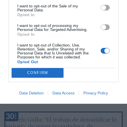
I want to opt-out of the Sale of my
INTERNACIONAL
Personal Data.
La bomba de Hiroshima no perseguía a
Opted In
Occidente, la de Nagasaki sí: era la ciudad
católica del Japón
I want to opt-out of processing my
Eulogio López
Personal Data for Targeted Advertising.
08/08/26 06:00
Opted In
SOCIEDAD
I want to opt-out of Collection, Use,
La batalla no es solo “híbrida” ni
Retention, Sale, and/or Sharing of my
“biopolítica”, sino espiritual... y la ganará la
Personal Data that Is Unrelated with the
Purposes for which it was collected.
Virgen
Opted Out
Gabriel Galdón
08/08/26 06:00
CONFIRM
SOCIEDAD
Eslovaquia no admite el gaymonio...
bendecido en otros miembros de la Unión
Europea
Data Deletion
Data Access
Privacy Policy
Eulogio López
08/08/26 06:00
Marcelo Gullo: “El trabajo de desmitificar la
historia, de poner la verdadera, de