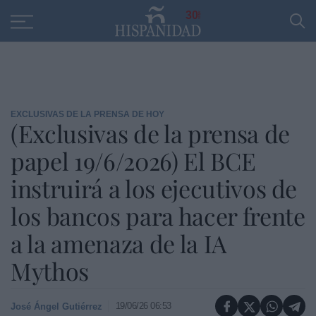
Educación
Entrevistas
PP
SANTANDER
R
30
EXCLUSIVAS DE LA PRENSA DE HOY
(Exclusivas de la prensa de
papel 19/6/2026) El BCE
instruirá a los ejecutivos de
los bancos para hacer frente
a la amenaza de la IA
Mythos
19/06/26 06:53
José Ángel Gutiérrez