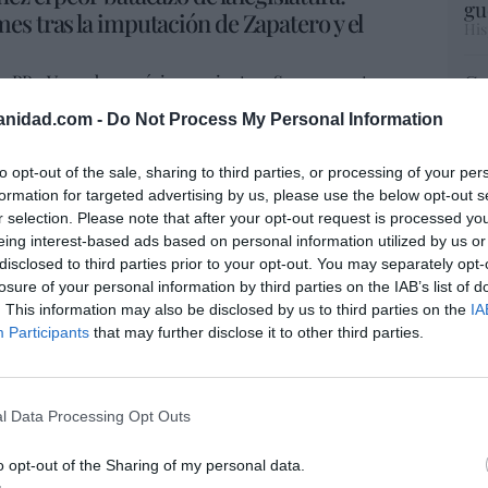
gu
es tras la imputación de Zapatero y el
His
ga a PP y Vox sube a máximos mientras Sumar se estanca
Cu
 (El Mundo)
tu
anidad.com -
Do Not Process My Personal Information
Red
judicial: «Es una muerte a pellizcos». En los
 desfilarán ante el juez; Mercedes González, por el
to opt-out of the sale, sharing to third parties, or processing of your per
s por las mascarillas. (ABC)
Fu
formation for targeted advertising by us, please use the below opt-out s
ve
odas las decepciones del presidente. El núcleo de
r selection. Please note that after your opt-out request is processed y
ve
ado a golpe de escándalo desde que llegó al Gobierno en
eing interest-based ads based on personal information utilized by us or
His
disclosed to third parties prior to your opt-out. You may separately opt-
Judicial ante la 'semana horribilis' en los tribunales
losure of your personal information by third parties on the IAB’s list of
e del Ejecutivo se acoge al "engaño" al PSOE por parte de
. This information may also be disclosed by us to third parties on the
IA
al partido. (El Periódico)
Participants
that may further disclose it to other third parties.
“E
pon
scripción para desactivar el delito fiscal
pr
ame
l Data Processing Opt Outs
por 
 la figura de la nulidad de actuaciones en esta causa
o opt-out of the Sharing of my personal data.
Artí