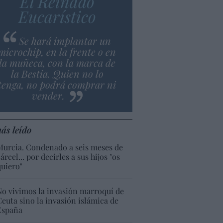
El Reinado
Eucarístico
Se hará implantar un
microchip, en la frente o en
la muñeca, con la marca de
la Bestia. Quien no lo
tenga, no podrá comprar ni
vender.
ás leído
Murcia. Condenado a seis meses de
árcel... por decirles a sus hijos "os
quiero"
No vivimos la invasión marroquí de
Ceuta sino la invasión islámica de
España