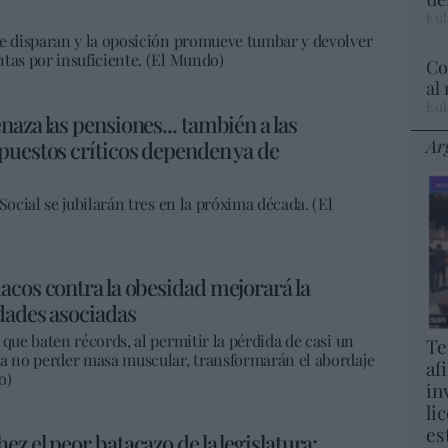
Eul
se disparan y la oposición promueve tumbar y devolver
tas por insuficiente. (El Mundo)
Co
al
Eul
aza las pensiones... también a las
Ar
puestos críticos dependen ya de
Social se jubilarán tres en la próxima década. (El
acos contra la obesidad mejorará la
dades asociadas
que baten récords, al permitir la pérdida de casi un
Te
ra no perder masa muscular, transformarán el abordaje
af
o)
in
li
es
z el peor batacazo de la legislatura: