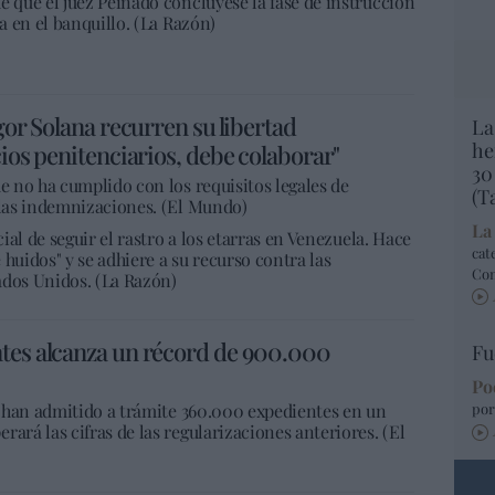
e que el juez Peinado concluyese la fase de instrucción
la en el banquillo. (La Razón)
Igor Solana recurren su libertad
La
he
cios penitenciarios, debe colaborar"
30
ue no ha cumplido con los requisitos legales de
(T
 las indemnizaciones. (El Mundo)
La
cial de seguir el rastro a los etarras en Venezuela. Hace
cat
huidos" y se adhiere a su recurso contra las
Co
ados Unidos. (La Razón)
ntes alcanza un récord de 900.000
Fu
Po
se han admitido a trámite 360.000 expedientes en un
por
ará las cifras de las regularizaciones anteriores. (El