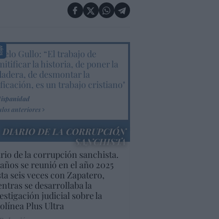
elo Gullo: “El trabajo de
itificar la historia, de poner la
dadera, de desmontar la
ificación, es un trabajo cristiano"
Hispanidad
ulos anteriores
DIARIO DE LA CORRUPCIÓN
SANCHISTA
rio de la corrupción sanchista.
años se reunió en el año 2025
ta seis veces con Zapatero,
ntras se desarrollaba la
estigación judicial sobre la
olínea Plus Ultra