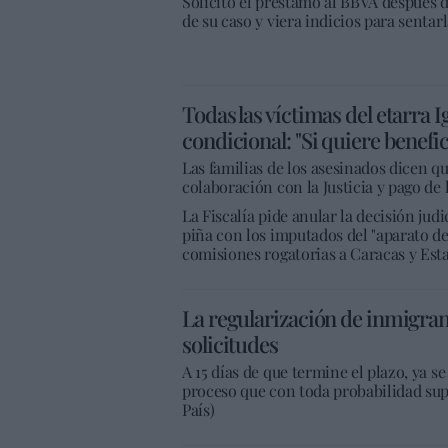
Solicitó el préstamo al BBVA después d
de su caso y viera indicios para sentar
Todas las víctimas del etarra 
condicional: "Si quiere benefi
Las familias de los asesinados dicen q
colaboración con la Justicia y pago de
La Fiscalía pide anular la decisión judi
piña con los imputados del "aparato de 
comisiones rogatorias a Caracas y Est
La regularización de inmigra
solicitudes
A 15 días de que termine el plazo, ya 
proceso que con toda probabilidad super
País)