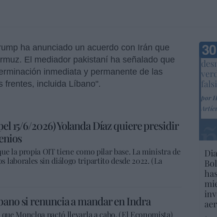
rump ha anunciado un acuerdo con Irán que
Marc
 Ormuz. El mediador pakistaní ha señalado que
desm
terminación inmediata y permanente de las
ver
fals
s frentes, incluida Líbano".
por 
Artíc
pel 15/6/2026) Yolanda Díaz quiere presidir
enios
 que la propia OIT tiene como pilar base. La ministra de
Dia
laborales sin diálogo tripartito desde 2022. (La
Bol
has
mie
inv
bano si renuncia a mandar en Indra
aer
 que Moncloa pactó llevarla a cabo. (El Economista)