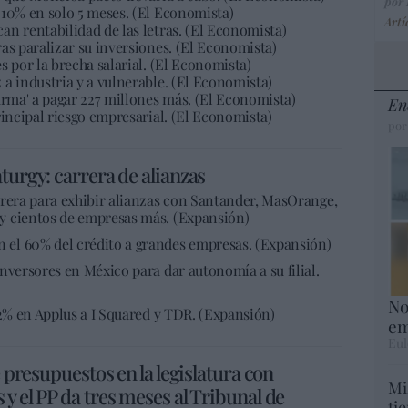
por
 10% en solo 5 meses. (El Economista)
Artí
n rentabilidad de las letras. (El Economista)
as paralizar su inversiones. (El Economista)
s por la brecha salarial. (El Economista)
a industria y a vulnerable. (El Economista)
arma' a pagar 227 millones más. (El Economista)
En
rincipal riesgo empresarial. (El Economista)
por
turgy: carrera de alianzas
rrera para exhibir alianzas con Santander, MasOrange,
y cientos de empresas más. (Expansión)
el 60% del crédito a grandes empresas. (Expansión)
nversores en México para dar autonomía a su filial.
No
22% en Applus a I Squared y TDR. (Expansión)
em
Eul
e presupuestos en la legislatura con
Mi
y el PP da tres meses al Tribunal de
ti