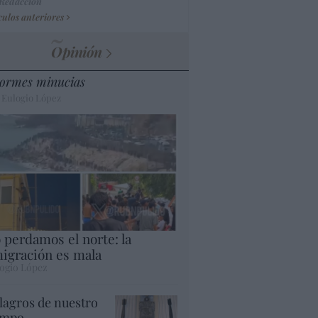
 Redacción
culos anteriores
Opinión
ormes minucias
 Eulogio López
 perdamos el norte: la
igración es mala
ogio López
lagros de nuestro
empo