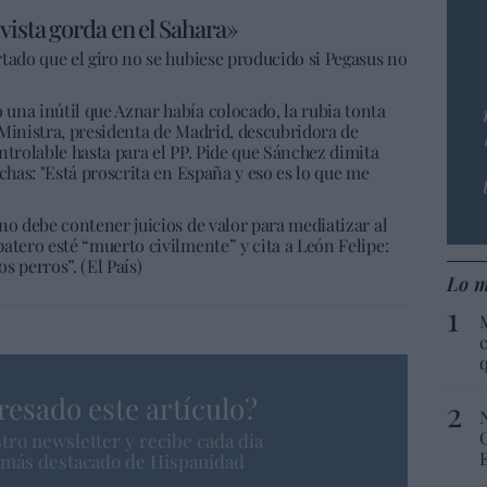
vista gorda en el Sahara»
tado que el giro no se hubiese producido si Pegasus no
una inútil que Aznar había colocado, la rubia tonta
 Ministra, presidenta de Madrid, descubridora de
ntrolable hasta para el PP. Pide que Sánchez dimita
chas: "Está proscrita en España y eso es lo que me
no debe contener juicios de valor para mediatizar al
atero esté “muerto civilmente” y cita a León Felipe:
os perros”. (El País)
Lo m
c
resado este artículo?
tro newsletter y recibe cada dia
o más destacado de Hispanidad