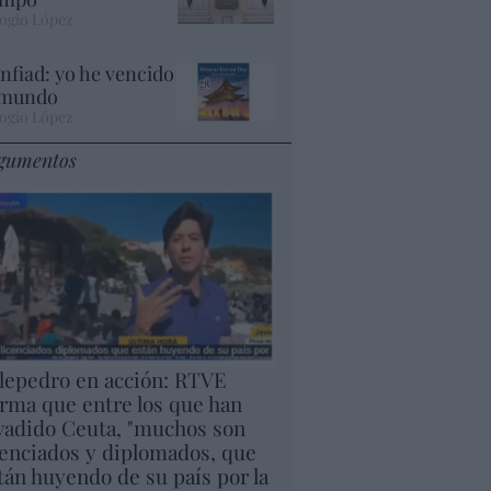
ogio López
nfiad: yo he vencido
 mundo
ogio López
gumentos
lepedro en acción: RTVE
irma que entre los que han
vadido Ceuta, "muchos son
cenciados y diplomados, que
tán huyendo de su país por la