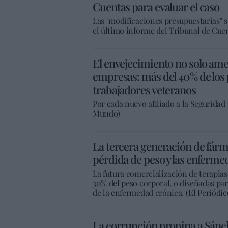
Cuentas para evaluar el caso
Las "modificaciones presupuestarias" 
el último informe del Tribunal de Cuen
El envejecimiento no solo amen
empresas: más del 40% de los 
trabajadores veteranos
Por cada nuevo afiliado a la Seguridad 
Mundo)
La tercera generación de fárm
pérdida de peso y las enferme
La futura comercialización de terapias 
30% del peso corporal, o diseñadas pa
de la enfermedad crónica. (El Periódic
La corrupción propina a Sánche