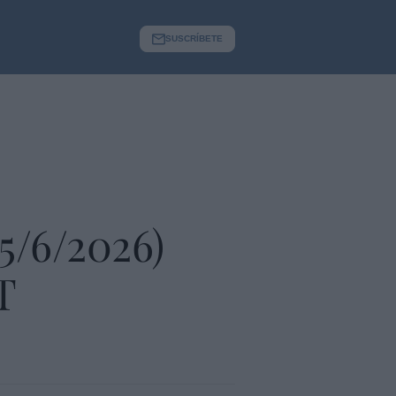
SUSCRÍBETE
15/6/2026)
T