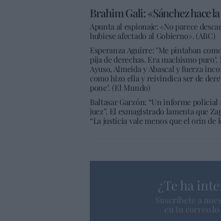
Brahim Gali: «Sánchez hace la 
Apunta al espionaje: «No parece descar
hubiese afectado al Gobierno». (ABC)
Esperanza Aguirre: "Me pintaban como 
pija de derechas. Era machismo puro".
Ayuso, Almeida y Abascal y fuerza inco
como hizo ella y reivindica ser de dere
pone". (El Mundo)
Baltasar Garzón: “Un informe policial 
juez”. El exmagistrado lamenta que Zap
“La justicia vale menos que el orín de l
¿Te ha inte
Suscríbete a nues
en tu correo l