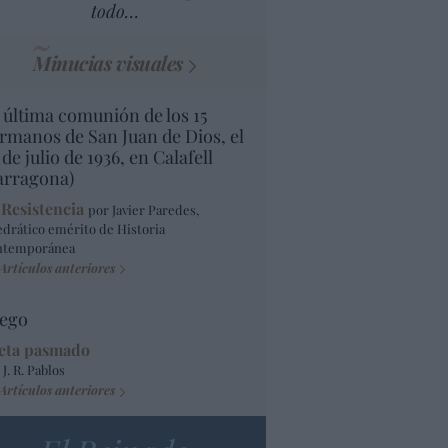
todo…
Minucias visuales
 última comunión de los 15
rmanos de San Juan de Dios, el
 de julio de 1936, en Calafell
arragona)
 Resistencia
por Javier Paredes,
edrático emérito de Historia
ntemporánea
Artículos anteriores
ego
eta pasmado
 J. R. Pablos
Artículos anteriores