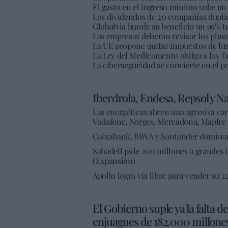
El gasto en el ingreso mínimo sube un
Los dividendos de 20 compañías duplica
Globalvia hunde su beneficio un 99% tr
Las empresas deberán revisar los pluse
La UE propone quitar impuestos de luz 
La Ley del Medicamento obliga a las 'f
La ciberseguridad se convierte en el p
Iberdrola, Endesa, Repsol y Na
Las energéticas abren una agresiva ca
Vodafone, Norges, Mercadona, Mapfre 
CaixaBank, BBVA y Santander dominan 
Sabadell pide 200 millones a grandes i
(Expansión)
Apollo logra vía libre para vender su 
El Gobierno suple ya la falta d
enjuagues de 182.000 millones 