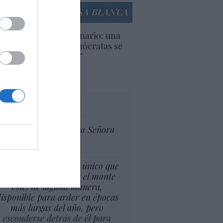
LA CASA BLANCA
U. Inquietante escenario: una
cera parte de los demócratas se
ine como “socialista”
Ignacio Aguirre
culos anteriores
tas al director
Ceuta celebra Nuestra Señora
de África
l cambio climático lo único que
puede suponer es que el monte
esté, de alguna manera,
isponible para arder en épocas
más largas del año, pero
esconderse detrás de él para