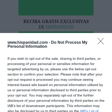
www.hispanidad.com -
Do Not Process My
Personal Information
If you wish to opt-out of the sale, sharing to third parties, or
processing of your personal or sensitive information for
targeted advertising by us, please use the below opt-out
Hoy destacamos
section to confirm your selection. Please note that after your
ESPAÑA
opt-out request is processed you may continue seeing
Yolanda Díaz, el penúltimo fiasco del
interest-based ads based on personal information utilized by
Gobierno Sánchez, escaso en reputación e
us or personal information disclosed to third parties prior to
influencia internacional: se conforma con
your opt-out. You may separately opt-out of the further
ser la número dos de la OIT
disclosure of your personal information by third parties on the
Cristina Martín
06/08/26 12:41
IAB’s list of downstream participants. This information may
also be disclosed by us to third parties on the
IAB’s List of