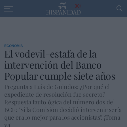
Educación
Entrevistas
PP
SANTANDER
R
30
ECONOMÍA
El vodevil-estafa de la
intervención del Banco
Popular cumple siete años
Pregunta a Luis de Guindos: ¿Por qué el
expediente de resolución fue secreto?
Respuesta tautológica del número dos del
BCE: "Si la Comisión decidió intervenir sería
que era lo mejor para los accionistas". ¡Toma
ya!