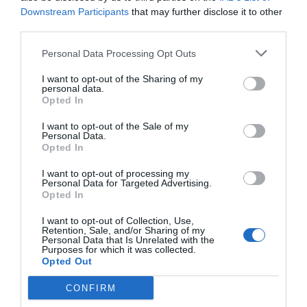
ECONOMÍA
Downstream Participants
that may further disclose it to other
La matriz de la china MG dispara ingresos
third parties.
(+59%) y ventas (+47%) en España, pero
reduce por primera vez su beneficio
Personal Data Processing Opt Outs
Cristina Martín
06/08/26 14:18
I want to opt-out of the Sharing of my
SOCIEDAD
personal data.
India. Simpatizantes del partido gobernante
Opted In
de Narendra Modi hostigan a un sacerdote
católico
I want to opt-out of the Sale of my
Personal Data.
Redacción
06/08/26 14:09
Opted In
OPINIÓN
I want to opt-out of processing my
¿El Superior interés el menor o el superior
Personal Data for Targeted Advertising.
Opted In
interés de la madre del menor?
Carlos Aurelio Caldito
06/08/26 13:36
I want to opt-out of Collection, Use,
Retention, Sale, and/or Sharing of my
Personal Data that Is Unrelated with the
ESPAÑA
Purposes for which it was collected.
Vox se une a Sumar y Podemos (insólito) y
Opted Out
rechaza que Marruecos sea anfitriona del
Mundial 2030: "No es un socio fiable"
CONFIRM
José Ángel Gutiérrez
06/08/26 13:53