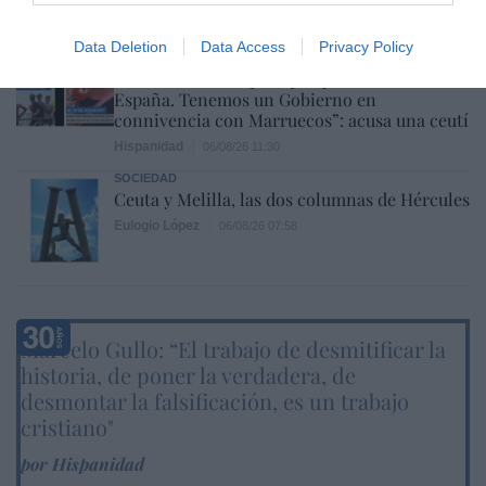
OPINIÓN
Data Deletion
Data Access
Privacy Policy
“Sánchez es un sinvergüenza que ha
abandonado a su país, porque Ceuta es
España. Tenemos un Gobierno en
connivencia con Marruecos”: acusa una ceutí
Hispanidad
06/08/26 11:30
SOCIEDAD
Ceuta y Melilla, las dos columnas de Hércules
Eulogio López
06/08/26 07:58
Marcelo Gullo: “El trabajo de desmitificar la
historia, de poner la verdadera, de
desmontar la falsificación, es un trabajo
cristiano"
por Hispanidad