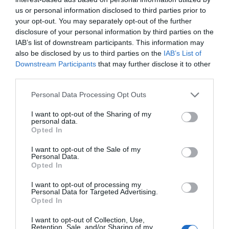
us or personal information disclosed to third parties prior to
Diario de la corrupción sanchista. Hazte
your opt-out. You may separately opt-out of the further
Oír se manifiesta delante de La Mareta:
disclosure of your personal information by third parties on the
“Pedro Sánchez es un criminal”
IAB’s list of downstream participants. This information may
also be disclosed by us to third parties on the
IAB’s List of
por Redacción
Downstream Participants
that may further disclose it to other
Artículos anteriores
third parties.
Opinión
Personal Data Processing Opt Outs
I want to opt-out of the Sharing of my
Enormes minucias
personal data.
Opted In
por Pablo Ferrer
I want to opt-out of the Sale of my
Personal Data.
Opted In
I want to opt-out of processing my
Personal Data for Targeted Advertising.
Opted In
I want to opt-out of Collection, Use,
Retention, Sale, and/or Sharing of my