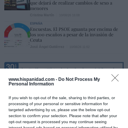
que dejará de realizar cambios de sexo a
menores
Cristina Martín
10/08/26 16:08
ESPAÑA
Encuestas. El PSOE aguanta por encima de
los 100 escaños a pesar de la invasión de
Ceuta
José Ángel Gutiérrez
10/08/26 11:02
Marcelo Gullo: “El trabajo de desmitificar la
historia, de poner la verdadera, de
www.hispanidad.com -
Do Not Process My
desmontar la falsificación, es un trabajo
Personal Information
cristiano"
If you wish to opt-out of the sale, sharing to third parties, or
por Hispanidad
processing of your personal or sensitive information for
Artículos anteriores
targeted advertising by us, please use the below opt-out
section to confirm your selection. Please note that after your
DIARIO DE LA CORRUPCIÓN SANCHISTA
opt-out request is processed you may continue seeing
interest-based ads based on personal information utilized by