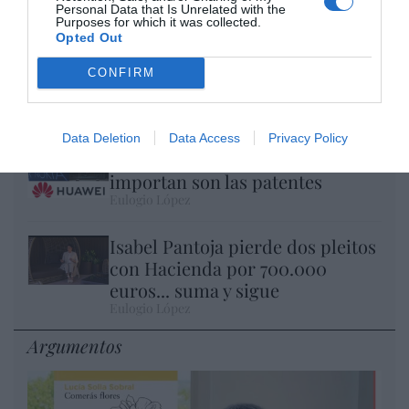
Personal Data that Is Unrelated with the
Purposes for which it was collected.
Opted Out
Al final, la culpa de la invasión de Ceuta va
CONFIRM
a ser de Meloni
Pablo Ferrer
Data Deletion
Data Access
Privacy Policy
Nokia, Ericsson... Huawei: lo que
importan son las patentes
Eulogio López
Isabel Pantoja pierde dos pleitos
con Hacienda por 700.000
euros... suma y sigue
Eulogio López
Argumentos