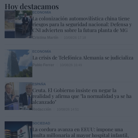
Hoy destacamos
ECONOMÍA
La colonización automovilística china tiene
riesgos para la seguridad nacional: Defensa y
CNI advierten sobre la futura planta de MG
Cristina Martín
10/08/26 17:18
ECONOMÍA
La crisis de Telefónica Alemania se judicializa
Pablo Ferrer
10/08/26 16:49
ESPAÑA
Ceuta. El Gobierno insiste en negar la
realidad y afirma que "la normalidad ya se ha
alcanzado"
Redacción
10/08/26 14:51
SOCIEDAD
La cordura avanza en EEUU: impone una
multa millonaria al mayor hospital infantil,