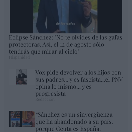
Eclipse Sánchez: "No te olvides de las gafas
protectoras. Así, el 12 de agosto sólo
tendrás que mirar al cielo"
Hispanidad
Vox pide devolver a los hijos con
sus padres... y es fascista...el PNV
opina lo mismo... y es
progresista
Redacción
“Sánchez es un sinvergüenza
que ha abandonado a su país,
porque Ceuta es España.