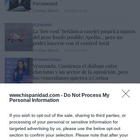
Paramount
Cristina Martín
07/08/26 15:10
ECONOMÍA
La ‘low cost’ británica easyJet pasará a manos
del peor fondo posible: Apollo... pero no
podrá hacerse con el control total
Cristina Martín
07/08/26 14:09
INTERNACIONAL
Venezuela. Comienza el diálogo entre
chavismo y un sector de la oposición, pero
los venezolanos quieren a Corina
José Ángel Gutiérrez
07/08/26 11:46
www.hispanidad.com -
Do Not Process My
ECONOMÍA
Personal Information
El ‘gran’ logro del ministro Puente: los
usuarios de tren de alta velocidad caen un
If you wish to opt-out of the sale, sharing to third parties, or
15,5% hasta junio
processing of your personal or sensitive information for
Cristina Martín
07/08/26 12:37
targeted advertising by us, please use the below opt-out
SOCIEDAD
section to confirm your selection. Please note that after your