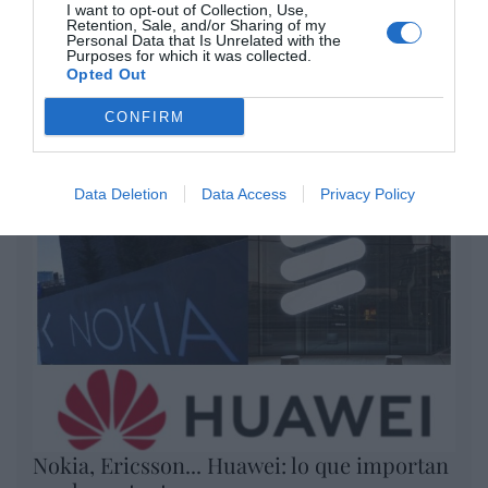
por Redacción
I want to opt-out of Collection, Use,
Retention, Sale, and/or Sharing of my
Artículos anteriores
Personal Data that Is Unrelated with the
Purposes for which it was collected.
Opted Out
Opinión
CONFIRM
Enormes minucias
por Eulogio López
Data Deletion
Data Access
Privacy Policy
Nokia, Ericsson... Huawei: lo que importan