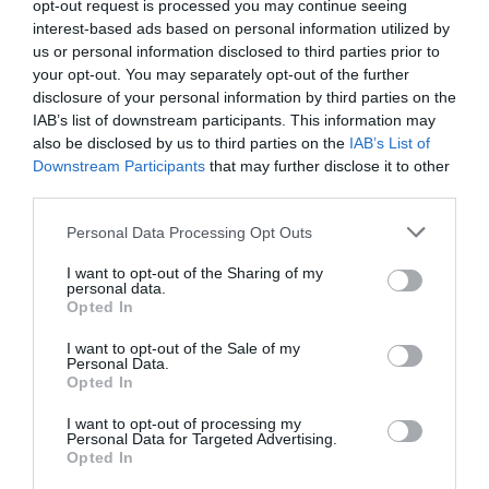
Ataque cristianófobo en la muy ‘woke’ ciudad
opt-out request is processed you may continue seeing
de Nueva York: destrozan una imagen de la
interest-based ads based on personal information utilized by
Virgen María
us or personal information disclosed to third parties prior to
Redacción
07/08/26 11:46
your opt-out. You may separately opt-out of the further
disclosure of your personal information by third parties on the
IAB’s list of downstream participants. This information may
also be disclosed by us to third parties on the
IAB’s List of
Marcelo Gullo: “El trabajo de desmitificar la
Downstream Participants
that may further disclose it to other
historia, de poner la verdadera, de
third parties.
desmontar la falsificación, es un trabajo
cristiano"
Personal Data Processing Opt Outs
por Hispanidad
I want to opt-out of the Sharing of my
personal data.
Artículos anteriores
Opted In
I want to opt-out of the Sale of my
DIARIO DE LA CORRUPCIÓN SANCHISTA
Personal Data.
Opted In
Diario de la corrupción sanchista. Hazte
I want to opt-out of processing my
Oír se manifiesta delante de La Mareta:
Personal Data for Targeted Advertising.
“Pedro Sánchez es un criminal”
Opted In