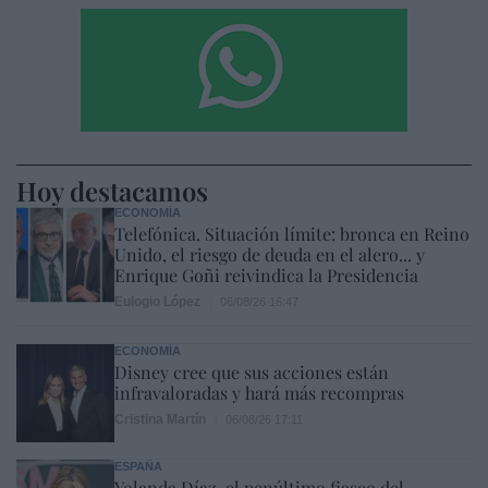
Hoy destacamos
ECONOMÍA
Telefónica. Situación límite: bronca en Reino
Unido, el riesgo de deuda en el alero... y
Enrique Goñi reivindica la Presidencia
Eulogio López
06/08/26 16:47
ECONOMÍA
Disney cree que sus acciones están
infravaloradas y hará más recompras
Cristina Martín
06/08/26 17:11
ESPAÑA
Yolanda Díaz, el penúltimo fiasco del