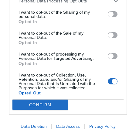
Personal Data Processing Opt Outs
I want to opt-out of the Sharing of my
personal data.
El IBEX 35 cerró la sesión del miércoles en
Opted In
los 20.057 puntos, un nuevo récord
Eulogio López
I want to opt-out of the Sale of my
Personal Data.
Opted In
Ceuta. Nuestra Señora de África:
convertir al musulmán
I want to opt-out of processing my
Personal Data for Targeted Advertising.
Eulogio López
Opted In
I want to opt-out of Collection, Use,
No perdamos el norte: la
Retention, Sale, and/or Sharing of my
emigración es mala
Personal Data that Is Unrelated with the
Purposes for which it was collected.
Eulogio López
Opted Out
Argumentos
CONFIRM
Data Deletion
Data Access
Privacy Policy