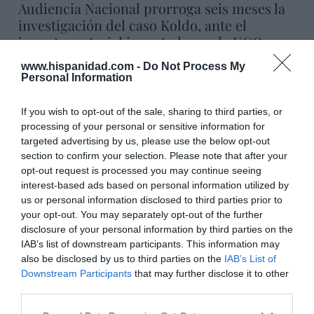
Audiencia Nacional prorroga seis meses la
investigación del caso Koldo, ante el
ingente material incautado por la UCO
por Redacción
www.hispanidad.com -
Do Not Process My
Personal Information
Artículos anteriores
If you wish to opt-out of the sale, sharing to third parties, or
Opinión
processing of your personal or sensitive information for
targeted advertising by us, please use the below opt-out
Enormes minucias
section to confirm your selection. Please note that after your
por Eulogio López
opt-out request is processed you may continue seeing
interest-based ads based on personal information utilized by
us or personal information disclosed to third parties prior to
your opt-out. You may separately opt-out of the further
disclosure of your personal information by third parties on the
IAB’s list of downstream participants. This information may
also be disclosed by us to third parties on the
IAB’s List of
Downstream Participants
that may further disclose it to other
third parties.