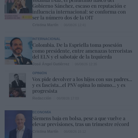
Gobierno Sánchez, escaso en reputación e
influencia internacional: se conforma con
ser la número dos de la OIT
Cristina Martín
06/08/26 12:41
INTERNACIONAL
Colombia. De la Espriella toma posesión
como presidente, entre amenazas terroristas
del ELN y el sabotaje de la Izquierda
José Ángel Gutiérrez
06/08/26 12:35
OPINIÓN
Vox pide devolver a los hijos con sus padres...
y es fascista...el PNV opina lo mismo... y es
progresista
Redacción
06/08/26 17:03
ECONOMÍA
Siemens baja en bolsa, pese a que vuelve a
elevar previsiones, tras un trimestre récord
Cristina Martín
06/08/26 15:12