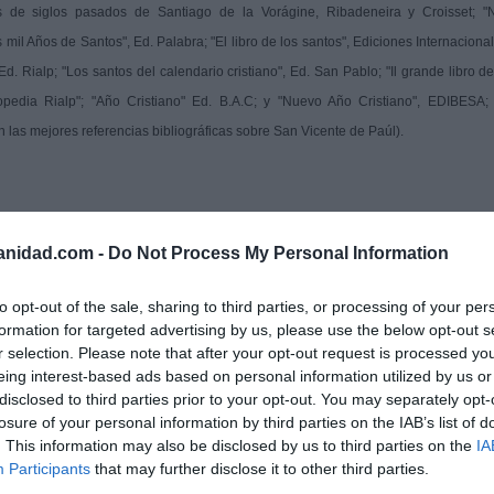
 de siglos pasados de Santiago de la Vorágine, Ribadeneira y Croisset; "
mil Años de Santos", Ed. Palabra; "El libro de los santos", Ediciones Internacional
Ed. Rialp; "Los santos del calendario cristiano", Ed. San Pablo; "Il grande libro de
opedia Rialp"; "Año Cristiano" Ed. B.A.C; y "Nuevo Año Cristiano", EDIBESA; 
an las mejores referencias bibliográficas sobre San Vicente de Paúl).
anidad.com -
Do Not Process My Personal Information
to opt-out of the sale, sharing to third parties, or processing of your per
formation for targeted advertising by us, please use the below opt-out s
r selection. Please note that after your opt-out request is processed y
eing interest-based ads based on personal information utilized by us or
disclosed to third parties prior to your opt-out. You may separately opt-
losure of your personal information by third parties on the IAB’s list of
. This information may also be disclosed by us to third parties on the
IA
Participants
that may further disclose it to other third parties.