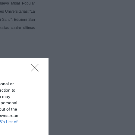
Nuevo Misal Popular
es Universitarias; "La
i Santi", Edizioni San
estas cuatro últimas
Pilar
sonal or
ection to
ou may
 personal
out of the
 downstream
B’s List of