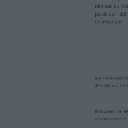
dedicar su vi
participar d
enseñanzas".
(Las fuentes principa
de felicitar a…", y a
Direcciones de Int
serviciocatolico.com;