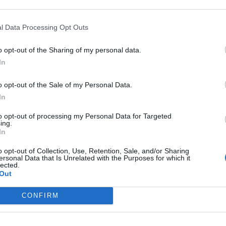
¿Te ha interesado este artículo?
Suscríbete a nuestro newsletter y recibe cada dia
l Data Processing Opt Outs
en tu correo lo más destacado de Hispanidad
o opt-out of the Sharing of my personal data.
Tu correo electrónico...
In
He leído y acepto las
condiciones legales
o opt-out of the Sale of my Personal Data.
In
to opt-out of processing my Personal Data for Targeted
ing.
In
o opt-out of Collection, Use, Retention, Sale, and/or Sharing
ersonal Data that Is Unrelated with the Purposes for which it
lected.
Out
CONFIRM