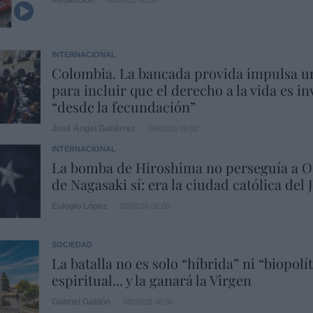
INTERNACIONAL
Colombia. La bancada provida impulsa u
para incluir que el derecho a la vida es in
“desde la fecundación”
José Ángel Gutiérrez
08/08/26 06:00
INTERNACIONAL
La bomba de Hiroshima no perseguía a Oc
de Nagasaki sí: era la ciudad católica del
Eulogio López
08/08/26 06:00
SOCIEDAD
La batalla no es solo “híbrida” ni “biopolít
espiritual... y la ganará la Virgen
Gabriel Galdón
08/08/26 06:00