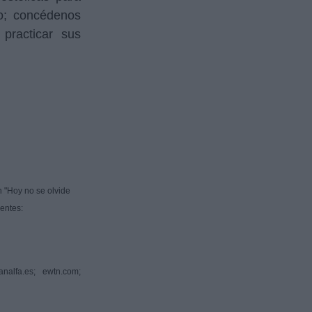
ro; concédenos
practicar sus
n "Hoy no se olvide
ientes:
nalfa.es; ewtn.com;