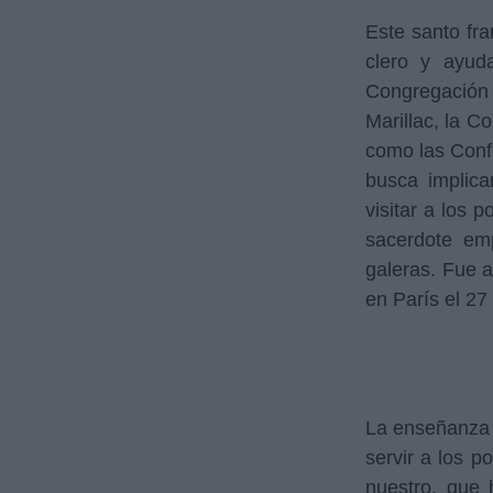
Este santo fra
clero y ayud
Congregación
Marillac, la C
como las Conf
busca implica
visitar a los 
sacerdote em
galeras. Fue a
en París el 2
La enseñanza 
servir a los p
nuestro, que 