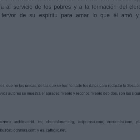
da al servicio de los pobres y a la formación del cle
el fervor de su espíritu para amar lo que él amó y 
les, que no las únicas, de las que se han tomado los datos para redactar la Secció
 cuyos autores se muestra el agradecimiento y reconocimiento debidos, son las sigu
ernet:
archimadrid. es; churchforum.org; aciprensa.com; encuentra.com; pla
 buscabiografias.com; y es. catholic.net.