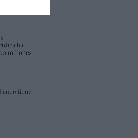
os
rídica ha
600 millones
banco tiene