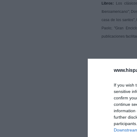
Libros:
Los clásicos
Iberoamericano"; Dos 
casa de los santos", 
Paolo; "Gran Encicl
publicaciones facilit
www.hisp
Riestra
If you wish 
sensitive in
confirm you
continue se
information 
further disc
participants
Downstream 