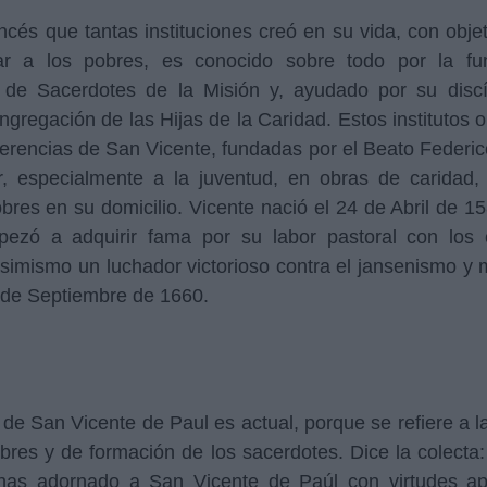
ncés que tantas instituciones creó en su vida, con obje
ar a los pobres, es conocido sobre todo por la fu
 de Sacerdotes de la Misión y, ayudado por su discí
ongregación de las Hijas de la Caridad. Estos institutos o
erencias de San Vicente, fundadas por el Beato Feder
r, especialmente a la juventud, en obras de caridad, 
pobres en su domicilio. Vicente nació el 24 de Abril de 
pezó a adquirir fama por su labor pastoral con los
simismo un luchador victorioso contra el jansenismo y m
7 de Septiembre de 1660.
de San Vicente de Paul es actual, porque se refiere a l
obres y de formación de los sacerdotes. Dice la colecta
has adornado a San Vicente de Paúl con virtudes ap