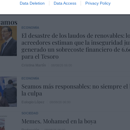
Data Deletion
Data Access
Privacy Policy
camos
ECONOMÍA
El desastre de los laudos de renovables: l
acreedores estiman que la inseguridad ju
generado un sobrecoste financiero de 6.
para el Tesoro
Cristina Martín
08/08/26 06:00
ECONOMÍA
Seamos más responsables: no siempre el 
la culpa
Eulogio López
08/08/26 06:00
SOCIEDAD
Memes. Mohamed en la boya
Redacción
08/08/26 06:00