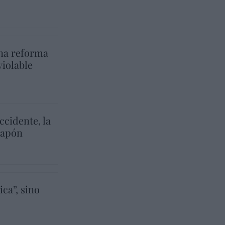
na reforma
violable
cidente, la
 Japón
ica”, sino