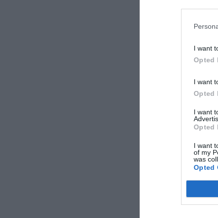
Persona
I want t
Opted 
I want t
Opted 
I want 
Advertis
Opted 
I want t
of my P
was col
Opted 