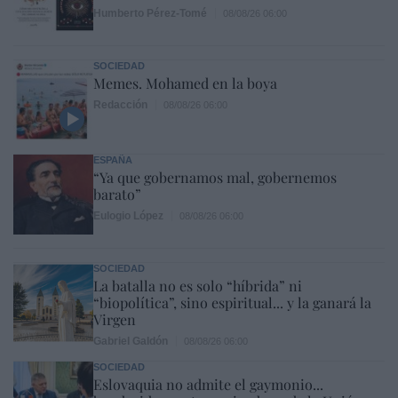
Humberto Pérez-Tomé
08/08/26 06:00
SOCIEDAD
Memes. Mohamed en la boya
Redacción
08/08/26 06:00
ESPAÑA
“Ya que gobernamos mal, gobernemos
barato”
Eulogio López
08/08/26 06:00
SOCIEDAD
La batalla no es solo “híbrida” ni
“biopolítica”, sino espiritual... y la ganará la
Virgen
Gabriel Galdón
08/08/26 06:00
SOCIEDAD
Eslovaquia no admite el gaymonio...