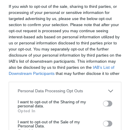
por Hispanidad
If you wish to opt-out of the sale, sharing to third parties, or
processing of your personal or sensitive information for
Artículos anteriores
targeted advertising by us, please use the below opt-out
section to confirm your selection. Please note that after your
DIARIO DE LA CORRUPCIÓN SANCHISTA
opt-out request is processed you may continue seeing
interest-based ads based on personal information utilized by
Diario de la corrupción sanchista. Hazte
us or personal information disclosed to third parties prior to
Oír se manifiesta delante de La Mareta:
your opt-out. You may separately opt-out of the further
“Pedro Sánchez es un criminal”
disclosure of your personal information by third parties on the
IAB’s list of downstream participants. This information may
por Redacción
also be disclosed by us to third parties on the
IAB’s List of
Downstream Participants
that may further disclose it to other
Artículos anteriores
third parties.
Opinión
Personal Data Processing Opt Outs
Enormes minucias
I want to opt-out of the Sharing of my
personal data.
por Eulogio López
Opted In
I want to opt-out of the Sale of my
Personal Data.