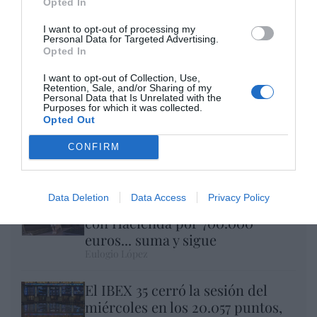
Opted In
I want to opt-out of processing my
Personal Data for Targeted Advertising.
Opted In
I want to opt-out of Collection, Use,
Retention, Sale, and/or Sharing of my
Personal Data that Is Unrelated with the
Purposes for which it was collected.
Opted Out
Nokia, Ericsson... Huawei: lo que importan
CONFIRM
son las patentes
Eulogio López
Data Deletion
Data Access
Privacy Policy
Isabel Pantoja pierde dos pleitos
con Hacienda por 700.000
euros... suma y sigue
Eulogio López
El IBEX 35 cerró la sesión del
miércoles en los 20.057 puntos,