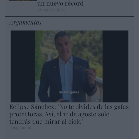
un nuevo récord
Eulogio López
Argumentos
Eclipse Sánchez: "No te olvides de las gafas
protectoras. Así, el 12 de agosto sólo
tendrás que mirar al cielo"
Hispanidad