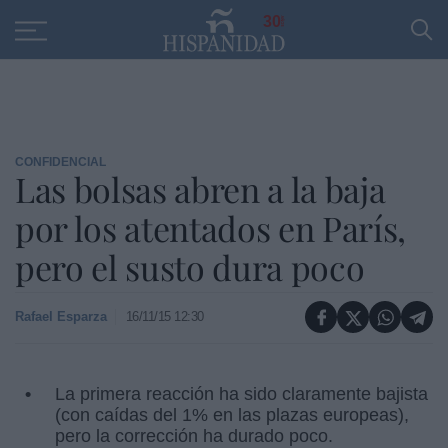
Educación
Entrevistas
PP
SANTANDER
R
30
CONFIDENCIAL
Las bolsas abren a la baja
por los atentados en París,
pero el susto dura poco
Rafael Esparza
16/11/15 12:30
La primera reacción ha sido claramente bajista
(con caídas del 1% en las plazas europeas),
pero la corrección ha durado poco.