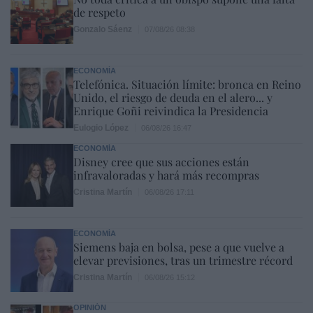
de respeto
Gonzalo Sáenz
07/08/26 08:38
ECONOMÍA
Telefónica. Situación límite: bronca en Reino
Unido, el riesgo de deuda en el alero... y
Enrique Goñi reivindica la Presidencia
Eulogio López
06/08/26 16:47
ECONOMÍA
Disney cree que sus acciones están
infravaloradas y hará más recompras
Cristina Martín
06/08/26 17:11
ECONOMÍA
Siemens baja en bolsa, pese a que vuelve a
elevar previsiones, tras un trimestre récord
Cristina Martín
06/08/26 15:12
OPINIÓN