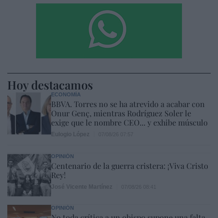
Hoy destacamos
ECONOMÍA
BBVA. Torres no se ha atrevido a acabar con
Onur Genç, mientras Rodríguez Soler le
exige que le nombre CEO... y exhibe músculo
Eulogio López
07/08/26 07:57
OPINIÓN
Centenario de la guerra cristera: ¡Viva Cristo
Rey!
José Vicente Martínez
07/08/26 08:41
OPINIÓN
No toda crítica a un obispo supone una falta