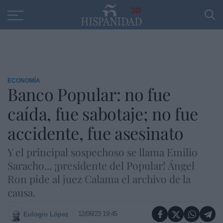
Educación
Entrevistas
PP
SANTANDER
R
30
ECONOMÍA
Banco Popular: no fue
caída, fue sabotaje; no fue
accidente, fue asesinato
Y el principal sospechoso se llama Emilio
Saracho... ¡presidente del Popular! Ángel
Ron pide al juez Calama el archivo de la
causa.
12/06/23 19:45
Eulogio López