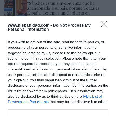
“Sánchez es un sinvergüenza que ha
abandonado a su país, porque Ceuta es
España. Tenemos un Gobierno en
connivencia con Marruecos”: acusa una ceutí
Hispanidad
06/08/26 11:30
www.hispanidad.com -
Do Not Process My
Personal Information
If you wish to opt-out of the sale, sharing to third parties, or
Marcelo Gullo: “El trabajo de desmitificar la
processing of your personal or sensitive information for
historia, de poner la verdadera, de
targeted advertising by us, please use the below opt-out
desmontar la falsificación, es un trabajo
section to confirm your selection. Please note that after your
cristiano"
opt-out request is processed you may continue seeing
interest-based ads based on personal information utilized by
por Hispanidad
us or personal information disclosed to third parties prior to
Artículos anteriores
your opt-out. You may separately opt-out of the further
disclosure of your personal information by third parties on the
DIARIO DE LA CORRUPCIÓN SANCHISTA
IAB’s list of downstream participants. This information may
also be disclosed by us to third parties on the
IAB’s List of
Downstream Participants
that may further disclose it to other
Diario de la corrupción sanchista. La
third parties.
Audiencia Nacional prorroga seis meses la