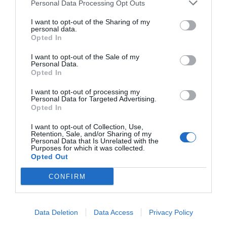
investigación del caso Koldo, ante el
Personal Data Processing Opt Outs
ingente material incautado por la UCO
I want to opt-out of the Sharing of my
personal data.
por Redacción
Opted In
Artículos anteriores
I want to opt-out of the Sale of my
Personal Data.
Opinión
Opted In
Enormes minucias
I want to opt-out of processing my
Personal Data for Targeted Advertising.
Opted In
por Eulogio López
I want to opt-out of Collection, Use,
Retention, Sale, and/or Sharing of my
Personal Data that Is Unrelated with the
Purposes for which it was collected.
Opted Out
CONFIRM
Data Deletion
Data Access
Privacy Policy