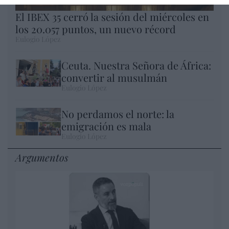
El IBEX 35 cerró la sesión del miércoles en
los 20.057 puntos, un nuevo récord
Eulogio López
Ceuta. Nuestra Señora de África:
convertir al musulmán
Eulogio López
No perdamos el norte: la
emigración es mala
Eulogio López
Argumentos