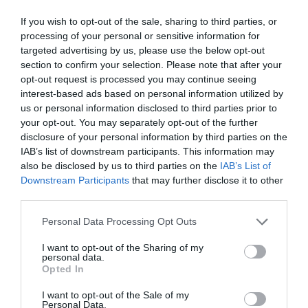
chavismo y un sector de la oposición, pero
If you wish to opt-out of the sale, sharing to third parties, or
los venezolanos quieren a Corina
processing of your personal or sensitive information for
José Ángel Gutiérrez
07/08/26 11:46
targeted advertising by us, please use the below opt-out
section to confirm your selection. Please note that after your
ECONOMÍA
opt-out request is processed you may continue seeing
El ‘gran’ logro del ministro Puente: los
interest-based ads based on personal information utilized by
usuarios de tren de alta velocidad caen un
us or personal information disclosed to third parties prior to
15,5% hasta junio
your opt-out. You may separately opt-out of the further
Cristina Martín
07/08/26 12:37
disclosure of your personal information by third parties on the
IAB’s list of downstream participants. This information may
SOCIEDAD
Ataque cristianófobo en la muy ‘woke’ ciudad
also be disclosed by us to third parties on the
IAB’s List of
de Nueva York: destrozan una imagen de la
Downstream Participants
that may further disclose it to other
Virgen María
third parties.
Redacción
07/08/26 11:46
Personal Data Processing Opt Outs
I want to opt-out of the Sharing of my
personal data.
Marcelo Gullo: “El trabajo de desmitificar la
Opted In
historia, de poner la verdadera, de
desmontar la falsificación, es un trabajo
I want to opt-out of the Sale of my
Personal Data.