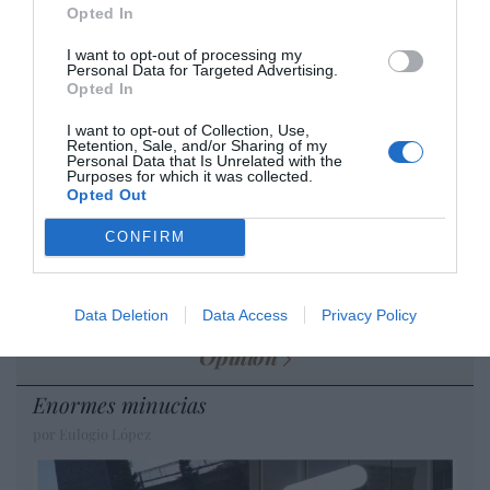
cristiano"
Opted In
por Hispanidad
I want to opt-out of processing my
Personal Data for Targeted Advertising.
Artículos anteriores
Opted In
DIARIO DE LA CORRUPCIÓN SANCHISTA
I want to opt-out of Collection, Use,
Retention, Sale, and/or Sharing of my
Personal Data that Is Unrelated with the
Diario de la corrupción sanchista. Hazte
Purposes for which it was collected.
Opted Out
Oír se manifiesta delante de La Mareta:
“Pedro Sánchez es un criminal”
CONFIRM
por Redacción
Artículos anteriores
Data Deletion
Data Access
Privacy Policy
Opinión
Enormes minucias
por Eulogio López