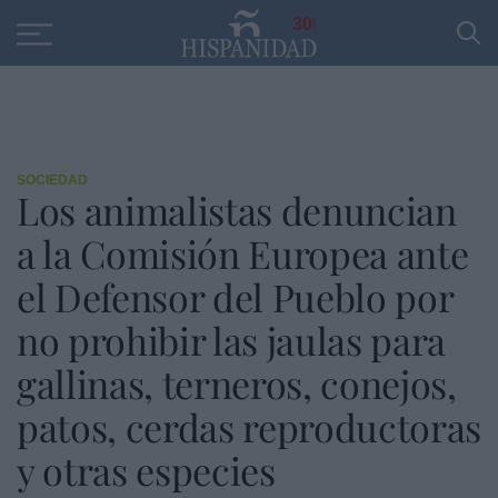
Educación
Entrevistas
PP
SANTANDER
R
30
SOCIEDAD
Los animalistas denuncian
a la Comisión Europea ante
el Defensor del Pueblo por
no prohibir las jaulas para
gallinas, terneros, conejos,
patos, cerdas reproductoras
y otras especies