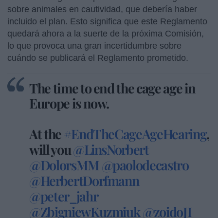
sobre animales en cautividad, que debería haber
incluido el plan. Esto significa que este Reglamento
quedará ahora a la suerte de la próxima Comisión,
lo que provoca una gran incertidumbre sobre
cuándo se publicará el Reglamento prometido.
The time to end the cage age in
Europe is now.
At the
#EndTheCageAgeHearing
,
will you
@LinsNorbert
@DolorsMM
@paolodecastro
@HerbertDorfmann
@peter_jahr
@ZbigniewKuzmiuk
@zoidoJI