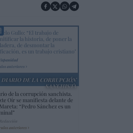
elo Gullo: “El trabajo de
itificar la historia, de poner la
dadera, de desmontar la
ificación, es un trabajo cristiano"
Hispanidad
ulos anteriores
DIARIO DE LA CORRUPCIÓN
SANCHISTA
rio de la corrupción sanchista.
te Oír se manifiesta delante de
Mareta: “Pedro Sánchez es un
minal”
 Redacción
culos anteriores