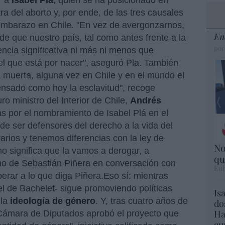
r a
Isabel Plá
, quien se ha posicionado en
a del aborto y, por ende, de las tres causales
 embarazo en Chile. "En vez de avergonzarnos,
En
e que nuestro país, tal como antes frente a la
por
ncia significativa ni más ni menos que
del que está por nacer", aseguró Pla. También
 muerta, alguna vez en Chile y en el mundo el
ensado como hoy la esclavitud", recoge
ro ministro del Interior de Chile,
Andrés
cas por el nombramiento de Isabel Plá en el
 de ser defensores del derecho a la vida del
arios y tenemos diferencias con la ley de
No
o significa que la vamos a derogar, a
qu
cho de Sebastián Piñera en conversación con
Eul
erar a lo que diga Piñera.Eso sí: mientras
el de Bachelet- sigue promoviendo políticas
Is
 la
ideología de género
. Y, tras cuatro años de
do
Ha
 Cámara de Diputados aprobó el proyecto que
eu