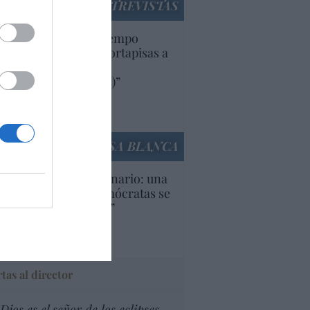
ENTREVISTAS
uropa lleva mucho tiempo
iendo aranceles y cortapisas a
oductos y compañías
ricanas (y europeas)”
Ana Sánchez Arjona
culos anteriores
LA CASA BLANCA
U. Inquietante escenario: una
cera parte de los demócratas se
ine como “socialista”
Ignacio Aguirre
culos anteriores
tas al director
Dios es el señor de los eclipses