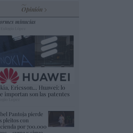
Opinión
ormes minucias
 Eulogio López
kia, Ericsson... Huawei: lo
e importan son las patentes
ogio López
abel Pantoja pierde
s pleitos con
cienda por 700.000
ros... suma y sigue