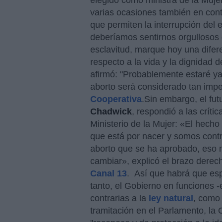
elegido como ministra de la Muje
varias ocasiones también en contr
que permiten la interrupción del
deberíamos sentirnos orgullosos d
esclavitud, marque hoy una difere
respecto a la vida y la dignidad 
afirmó: "Probablemente estaré ya
aborto será considerado tan imp
Cooperativa
.Sin embargo, el futu
Chadwick
, respondió a las críti
Ministerio de la Mujer: «El hecho
que está por nacer y somos contr
aborto que se ha aprobado, eso n
cambiar», explicó el brazo dere
Canal 13
. Así que habrá que esp
tanto, el Gobierno en funciones -
contrarias a la
ley natural
, como
tramitación en el Parlamento, la