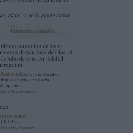
Soy viejo... y no lo puedo evitar
Minucias visuales
 última comunión de los 15
rmanos de San Juan de Dios, el
 de julio de 1936, en Calafell
arragona)
 Resistencia
por Javier Paredes,
edrático emérito de Historia
ntemporánea
Artículos anteriores
ego
eta pasmado
 J. R. Pablos
Artículos anteriores