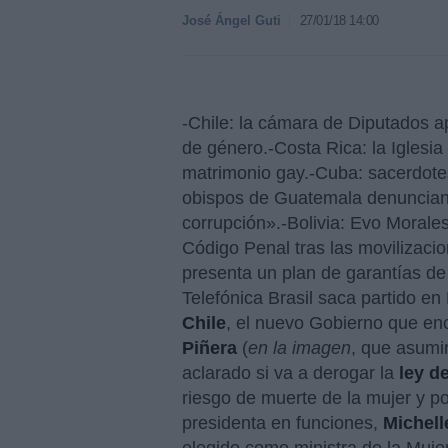
José Ángel Guti
27/01/18 14:00
-Chile: la cámara de Diputados a
de género.-Costa Rica: la Iglesia 
matrimonio gay.-Cuba: sacerdotes
obispos de Guatemala denuncian q
corrupción».-Bolivia: Evo Morales
Código Penal tras las movilizaci
presenta un plan de garantías de
Telefónica Brasil saca partido en
Chile
, el nuevo Gobierno que en
Piñera
(
en la imagen
, que asumi
aclarado si va a derogar la
ley d
riesgo de muerte de la mujer y p
presidenta en funciones,
Michell