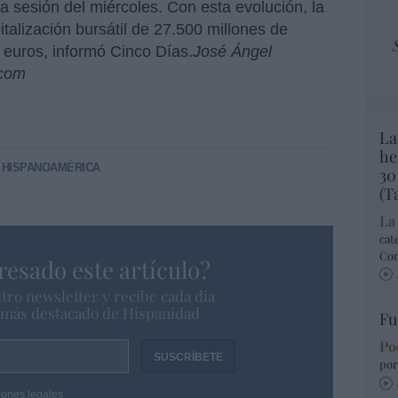
a sesión del miércoles. Con esta evolución, la
italización bursátil de 27.500 millones de
 euros, informó Cinco Días.
José Ángel
.com
La
he
E HISPANOAMÉRICA
30
(T
La
cat
Co
resado este artículo?
tro newsletter y recibe cada dia
o más destacado de Hispanidad
Fu
Po
por
iones legales