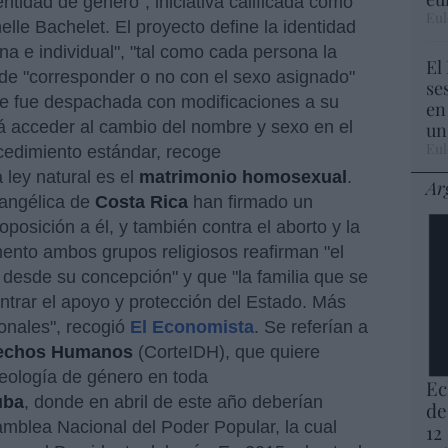
entidad de género", iniciativa calificada como
Eul
helle Bachelet. El proyecto define la identidad
na e individual", "tal como cada persona la
El
de "corresponder o no con el sexo asignado"
se
 que fue despachada con modificaciones a su
en
rá acceder al cambio del nombre y sexo en el
un
Eul
ocedimiento estándar, recoge
 ley natural es el
matrimonio homosexual
.
Ar
vangélica de
Costa Rica
han firmado un
osición a él, y también contra el aborto y la
ento ambos grupos religiosos reafirman "el
 desde su concepción" y que "la familia que se
trar el apoyo y protección del Estado. Más
ionales", recogió
El Economista
. Se referían a
rechos Humanos
(CorteIDH), que quiere
deología de género en toda
Ec
uba
, donde en abril de este año deberían
de
amblea Nacional del Poder Popular, la cual
12