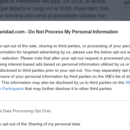
mi
gna al Presidente del país. En 2015, el actual
His
ue dejaría el cargo en el 2018. Pues bien: tres
ta semana una carta al presidente cubano con
Vo
 de "elegir en libertad", porque "en Cuba hay
hi
cerdotes denunciaron el "estilo totalitario" del
anidad.com -
Do Not Process My Personal Information
y 
olítico autorizado a existir. No se permite al
op
, recoge
Aciprensa
.Y de la dictadura cubana a
pr
to opt-out of the sale, sharing to third parties, or processing of your per
Red
Los obispos de
Guatemala
han denunciado que
formation for targeted advertising by us, please use the below opt-out s
r selection. Please note that after your opt-out request is processed y
ve bajo la dictadura de la
corrupción
y pone
eing interest-based ads based on personal information utilized by us or
“S
ia». Los obispos condenan la actuación del
disclosed to third parties prior to your opt-out. You may separately opt-
si
el Congreso de la República. Y lamentan que
losure of your personal information by third parties on the IAB’s list of
ab
enta de lo que ocurre. Nos preocupa la
. This information may also be disclosed by us to third parties on the
IA
po
istencia de redes políticas y económicas ilícitas
Participants
that may further disclose it to other third parties.
Es
stienen la corrupción, aprovechándose del
Go
co
or de su enriquecimiento, como también, la
Ma
ción de la sociedad y las acciones de poderes
l Data Processing Opt Outs
ce
, recogió
Infocatólica
.Por su parte, el
His
o opt-out of the Sharing of my personal data.
les
, ha anunciado su decisión de retirar en su