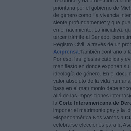
"reconoce y da protección a la id
prioritaria por el gobierno de Mic
de género como "la vivencia inter
siente profundamente" y que pue
en el nacimiento. La iniciativa,
tercer trámite al Senado, permiti
Registro Civil, a través de un pr
Aciprensa
.También contrario a la
Por eso, las iglesias católica y e
manifiesto en donde exponen su op
ideología de género. En el docum
valor absoluto de la vida humana
basa en el matrimonio debe encon
allá de las imposiciones internac
la
Corte Interamericana de De
imponer el matrimonio gay y la i
Hispanoamérica.Nos vamos a
C
celebrarse elecciones para la As