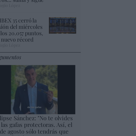
ogio López
 IBEX 35 cerró la
sión del miércoles
 los 20.057 puntos,
 nuevo récord
ogio López
gumentos
lipse Sánchez: "No te olvides
 las gafas protectoras. Así, el
 de agosto sólo tendrás que