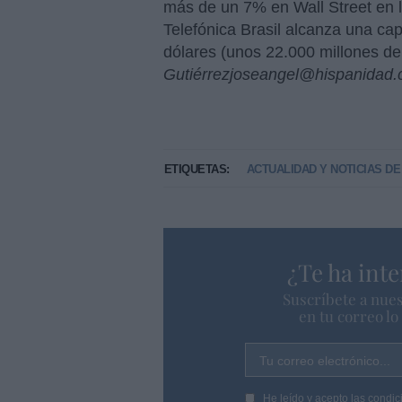
más de un 7% en Wall Street en l
Telefónica Brasil alcanza una cap
dólares (unos 22.000 millones de
Gutiérrez
joseangel@hispanidad
ETIQUETAS:
ACTUALIDAD Y NOTICIAS D
¿Te ha inte
Suscríbete a nues
en tu correo l
Tu correo electrónico...
He leído y acepto las
condic