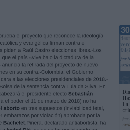
Marc
prueba el proyecto que reconoce la ideología
desm
católica y evangélica firman contra el
ver
fals
 piden a Raúl Castro elecciones libres.-Los
ue el país «vive bajo la dictadura de la
por 
 anuncia la retirada del proyecto de nuevo
Artíc
ones en su contra.-Colombia: el Gobierno
 cara a las elecciones presidenciales de 2018.-
 Bolsa de la sentencia contra Lula da Silva.
En
Dia
cabezará el presidente electo
Sebastián
Haz
rá el poder el 11 de marzo de 2018) no ha
La 
el aborto
en tres supuestos (inviabilidad fetal,
cri
or embarazos por violación) aprobada por la
por
e Bachelet
.Piñera, declarado antiabortista, ha
Artí