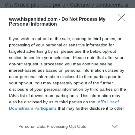
Vía Crucis jalonado por un Calvario y conducente a
la capilla, trazada en un austero clasicismo
www.hispanidad.com -
Do Not Process My
neobarroco hispano, en la cúspide del cerro de
San
Personal Information
Miguel,
el otro elemento arquitectónico destacado
del conjunto al que también se accedía por una
If you wish to opt-out of the sale, sharing to third parties, or
larga y monumental escalinata de cincuenta y cinco
processing of your personal or sensitive information for
escalones y que, con su chapitel puntiagudo,
targeted advertising by us, please use the below opt-out
coronaba el conjunto”.
section to confirm your selection. Please note that after your
opt-out request is processed you may continue seeing
interest-based ads based on personal information utilized by
us or personal information disclosed to third parties prior to
your opt-out. You may separately opt-out of the further
disclosure of your personal information by third parties on the
IAB’s list of downstream participants. This information may
also be disclosed by us to third parties on the
IAB’s List of
Downstream Participants
that may further disclose it to other
third parties.
Personal Data Processing Opt Outs