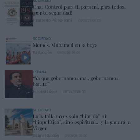
SOCIEDAD
Chat Control para ti, para mí, para todos,
¡por tu seguridad!
Humberto Pérez-Tomé
08/08/26 06:00
SOCIEDAD
Memes. Mohamed en la boya
Redacción
08/08/26 06:00
ESPAÑA
“Ya que gobernamos mal, gobernemos
barato”
Eulogio López
08/08/26 06:00
SOCIEDAD
La batalla no es solo “híbrida” ni
“biopolítica”, sino espiritual... y la ganará la
Virgen
Gabriel Galdón
08/08/26 06:00