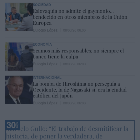
SOCIEDAD
Eslovaquia no admite el gaymonio...
bendecido en otros miembros de la Unión
Europea
Eulogio López
08/08/26 06:00
ECONOMÍA
Seamos más responsables: no siempre el
banco tiene la culpa
Eulogio López
08/08/26 06:00
INTERNACIONAL
La bomba de Hiroshima no perseguía a
Occidente, la de Nagasaki sí: era la ciudad
católica del Japón
Eulogio López
08/08/26 06:00
Marcelo Gullo: “El trabajo de desmitificar la
historia, de poner la verdadera, de