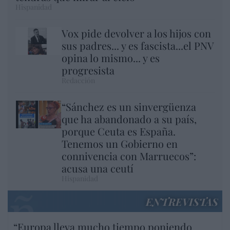
Hispanidad
Vox pide devolver a los hijos con
sus padres... y es fascista...el PNV
opina lo mismo... y es
progresista
Redacción
“Sánchez es un sinvergüenza
que ha abandonado a su país,
porque Ceuta es España.
Tenemos un Gobierno en
connivencia con Marruecos”:
acusa una ceutí
Hispanidad
ENTREVISTAS
“Europa lleva mucho tiempo poniendo