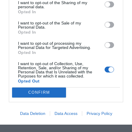
I want to opt-out of the Sharing of my
personal data.
Pedro Muguruza. Camposanto a los Mártires de
Opted In
Paracuellos, perspectiva a la capilla. mayo 1942.
I want to opt-out of the Sale of my
Real Academia Bellas Artes de San Fernando.
Personal Data.
Archivo-Biblioteca
Opted In
I want to opt-out of processing my
Pero tan cierto como que
Pedro Muguruza
remató
Personal Data for Targeted Advertising.
este proyecto en 1942 es que esta obra
Opted In
monumental no se realizó, y las víctimas reposan
I want to opt-out of Collection, Use,
actualmente en el modestísimo cementerio de los
Retention, Sale, and/or Sharing of my
Personal Data that Is Unrelated with the
mártires de Paracuellos.
Purposes for which it was collected.
Opted Out
Este ha de ser, en consecuencia,
CONFIRM
el Monumento a todos los caídos,
sobre cuyo sacrificio triunfen los
Data Deletion
Data Access
Privacy Policy
brazos pacificadores de la Cruz