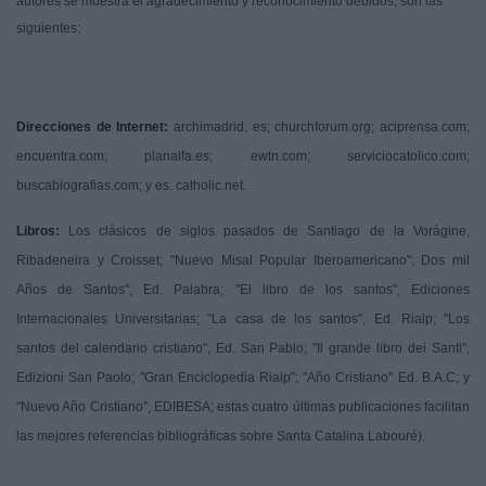
autores se muestra el agradecimiento y reconocimiento debidos, son las
siguientes:
Direcciones de Internet:
archimadrid. es; churchforum.org; aciprensa.com;
encuentra.com; planalfa.es; ewtn.com; serviciocatolico.com;
buscabiografias.com; y es. catholic.net.
Libros:
Los clásicos de siglos pasados de Santiago de la Vorágine,
Ribadeneira y Croisset; "Nuevo Misal Popular Iberoamericano"; Dos mil
Años de Santos", Ed. Palabra; "El libro de los santos", Ediciones
Internacionales Universitarias; "La casa de los santos", Ed. Rialp; "Los
santos del calendario cristiano", Ed. San Pablo; "Il grande libro dei Santi",
Edizioni San Paolo; "Gran Enciclopedia Rialp"; "Año Cristiano" Ed. B.A.C; y
"Nuevo Año Cristiano", EDIBESA; estas cuatro últimas publicaciones facilitan
las mejores referencias bibliográficas sobre Santa Catalina Labouré).