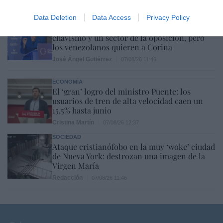
Cristina Martín
07/08/26 14:09
Data Deletion
Data Access
Privacy Policy
INTERNACIONAL
Venezuela. Comienza el diálogo entre
chavismo y un sector de la oposición, pero
los venezolanos quieren a Corina
José Ángel Gutiérrez
07/08/26 11:46
ECONOMÍA
El ‘gran’ logro del ministro Puente: los
usuarios de tren de alta velocidad caen un
15,5% hasta junio
Cristina Martín
07/08/26 12:37
SOCIEDAD
Ataque cristianófobo en la muy ‘woke’ ciudad
de Nueva York: destrozan una imagen de la
Virgen María
Redacción
07/08/26 11:46