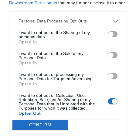
Downstream Participants
that may further disclose it to other
ECONOMÍA
third parties.
El divorcio imposible de los Entrecanales:
deuda al alza, cotización a la baja y
reputación en entredicho
Personal Data Processing Opt Outs
Cristina Martín
07/08/26 15:51
I want to opt-out of the Sharing of my
personal data.
Opted In
ECONOMÍA
Indra. Hispasat se hace con un proyecto IRIS-
I want to opt-out of the Sale of my
2 de 1.600 millones de euros
Personal Data.
Eulogio López
07/08/26 15:07
Opted In
I want to opt-out of processing my
ECONOMÍA
Personal Data for Targeted Advertising.
‘Warner Bros. Discovery’ asume ya 600
Opted In
millones en gastos de su fusión con
Paramount
I want to opt-out of Collection, Use,
Retention, Sale, and/or Sharing of my
Cristina Martín
07/08/26 15:10
Personal Data that Is Unrelated with the
Purposes for which it was collected.
Opted Out
ECONOMÍA
La ‘low cost’ británica easyJet pasará a manos
del peor fondo posible: Apollo... pero no
CONFIRM
podrá hacerse con el control total