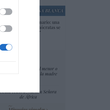
culos anteriores
LA CASA BLANCA
U. Inquietante escenario: una
cera parte de los demócratas se
ine como “socialista”
Ignacio Aguirre
culos anteriores
tas al director
¿El Superior interés el menor o
el superior interés de la madre
del menor?
Ceuta celebra Nuestra Señora
de África
Minucias visuales