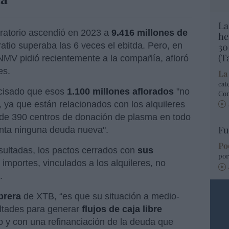
La
oratorio ascendió en 2023 a
9.416 millones de
he
ratio superaba las 6 veces el ebitda. Pero, en
30
(T
CNMV pidió recientemente a la compañía, afloró
es.
La
cat
ecisado que esos
1.100 millones aflorados
"no
Co
 ya que están relacionados con los alquileres
 de 390 centros de donación de plasma en todo
Fu
enta ninguna deuda nueva".
Po
nsultadas, los pactos cerrados con
sus
por
importes, vinculados a los alquileres, no
.
brera
de XTB, “es que su situación a medio-
ultades para generar
flujos de caja libre
o y con una refinanciación de la deuda que