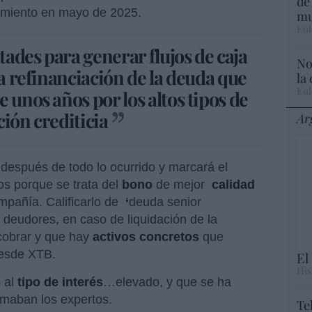
de
cimiento en mayo de 2025.
mu
Eul
ltades para generar flujos de caja
No
na refinanciación de la deuda que
la
Eul
 unos años por los altos tipos de
ación crediticia
Ar
 después de todo lo ocurrido y marcará el
os porque se trata del
bono
de mejor
calidad
mpañía. Calificarlo de
‘
deuda senior
 deudores, en caso de liquidación de la
cobrar y que hay
activos concretos
que
desde XTB.
El
His
 al
tipo de interés
…elevado, y que se ha
imaban los expertos.
Te