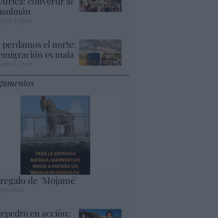
 África: convertir al
sulmán
ogio López
 perdamos el norte:
 emigración es mala
ogio López
gumentos
 regalo de 'Mojamé'
panidad
lepedro en acción: