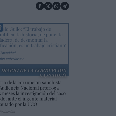
elo Gullo: “El trabajo de
itificar la historia, de poner la
dadera, de desmontar la
ificación, es un trabajo cristiano"
Hispanidad
ulos anteriores
DIARIO DE LA CORRUPCIÓN
SANCHISTA
rio de la corrupción sanchista.
Audiencia Nacional prorroga
s meses la investigación del caso
do, ante el ingente material
autado por la UCO
 Redacción