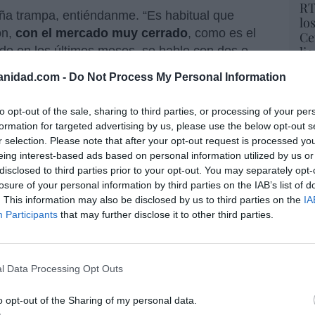
RT
ña trampa, entiéndanme. “Es habitual que
lo
ón,
con el mercado muy cerrado
, como es el
Ce
rido en los últimos meses, se hable con dos o
li
di
euda”, señalan las fuentes consultadas.
anidad.com -
Do Not Process My Personal Information
hu
po
o uno de esos inversores que le ha hecho
His
to opt-out of the sale, sharing to third parties, or processing of your per
l fondo capital riesgo Apollo
(según publica
formation for targeted advertising by us, please use the below opt-out s
 todas las salsas, como estamos viendo,y que
r selection. Please note that after your opt-out request is processed y
Cu
udido al lanzamiento. Ya sabemos lo generoso
eing interest-based ads based on personal information utilized by us or
tu
iempre a echar un mano.
disclosed to third parties prior to your opt-out. You may separately opt-
Red
losure of your personal information by third parties on the IAB’s list of
1.000 millones, lo es más la venta del 20% de
. This information may also be disclosed by us to third parties on the
IA
o
Haier Group
por 1.671,5 millones, a través
Participants
that may further disclose it to other third parties.
r Medical Technology.
“E
pon
a había ultimado la operación con Haier en
pr
l Data Processing Opt Outs
 por un pasivo que a día de hoy se ha vuelto
ame
por 
o opt-out of the Sharing of my personal data.