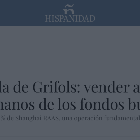
PP
SANTANDER
Religión
a de Grifols: vender a
anos de los fondos b
0% de Shanghai RAAS, una operación fundamental 