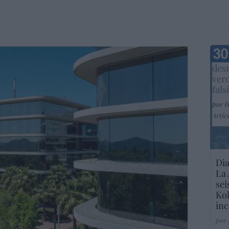
Marc
desm
ver
fals
por 
Artíc
Dia
La 
sei
Kol
inc
por