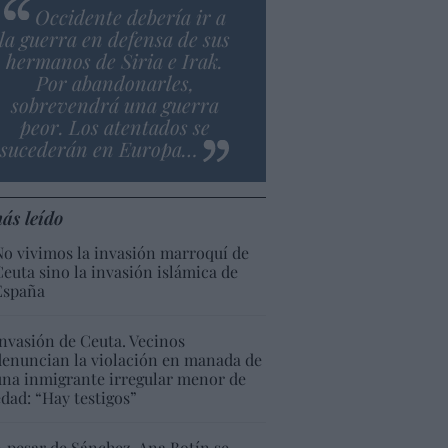
Occidente debería ir a
la guerra en defensa de sus
hermanos de Siria e Irak.
Por abandonarles,
sobrevendrá una guerra
peor. Los atentados se
sucederán en Europa…
ás leído
No vivimos la invasión marroquí de
Ceuta sino la invasión islámica de
España
Invasión de Ceuta. Vecinos
denuncian la violación en manada de
una inmigrante irregular menor de
edad: “Hay testigos”
A pesar de Sánchez, Ana Botín se