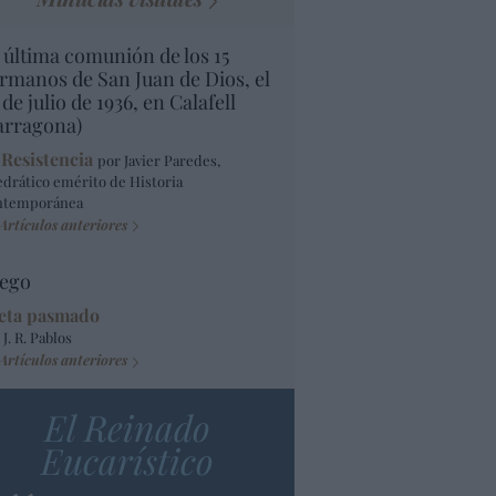
 última comunión de los 15
rmanos de San Juan de Dios, el
 de julio de 1936, en Calafell
arragona)
 Resistencia
por Javier Paredes,
edrático emérito de Historia
ntemporánea
Artículos anteriores
ego
eta pasmado
 J. R. Pablos
Artículos anteriores
El Reinado
Eucarístico