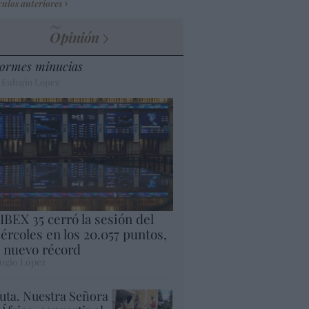
culos anteriores
Opinión
ormes minucias
 Eulogio López
 IBEX 35 cerró la sesión del
ércoles en los 20.057 puntos,
 nuevo récord
ogio López
uta. Nuestra Señora