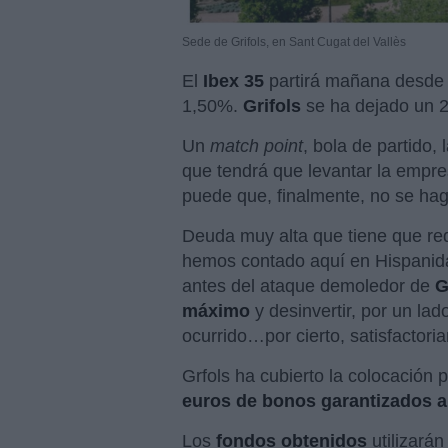
Sede de Grifols, en Sant Cugat del Vallès
El
Ibex 35
partirá mañana desde 
1,50%.
Grifols
se ha dejado un 
Un
match point
, bola de partido,
que tendrá que levantar la empre
puede que, finalmente, no se haga
Deuda muy alta que tiene que re
hemos contado aquí en Hispanida
antes del ataque demoledor de
G
máximo
y desinvertir, por un la
ocurrido…por cierto, satisfactori
Grfols ha cubierto la colocación
euros de bonos garantizados a
Los
fondos obtenidos
utilizarán