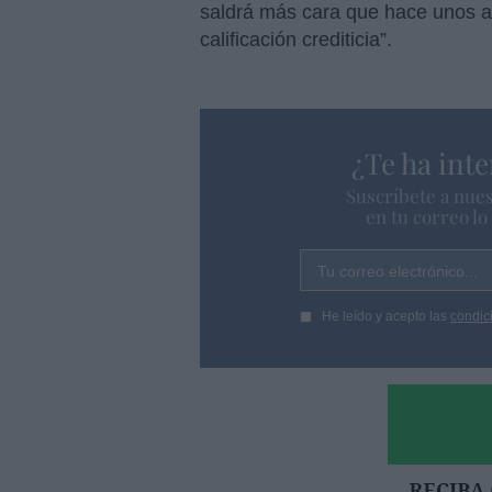
saldrá más cara que hace unos año
calificación crediticia”.
¿Te ha inte
Suscríbete a nues
en tu correo l
Tu correo electrónico...
He leído y acepto las
condic