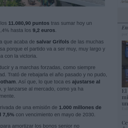
Artí
los
11.080,90 puntos
tras sumar hoy un
En
2,4% hasta los
9,2 euros
.
por
 la que acaba de
salvar Grifols
de las muchas
sa porque el partido va a ser muy, muy largo y
 con la victoria.
ducir y a marchas forzadas, como siempre
d. Trató de rebajarla el año pasado y no pudo,
otham
. Así que, lo que toca es
ajustarse al
do, y lanzarse al mercado, como ya ha
El
mi
amente.
un
 privada de una emisión de
1.000 millones de
Eul
l 7,5%
con vencimiento en mayo de 2030.
Ce
 para
amortizar los bonos senior no