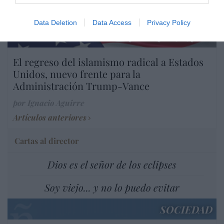
por Ana Sánchez Arjona
Artículos anteriores
Data Deletion
Data Access
Privacy Policy
INTERNACIONAL
El regreso del islamismo radical a Estados
Unidos, nuevo frente para la
Administración Trump-Vance
por Ignacio Aguirre
Artículos anteriores
Cartas al director
Dios es el señor de los eclipses
Soy viejo... y no lo puedo evitar
SOCIEDAD