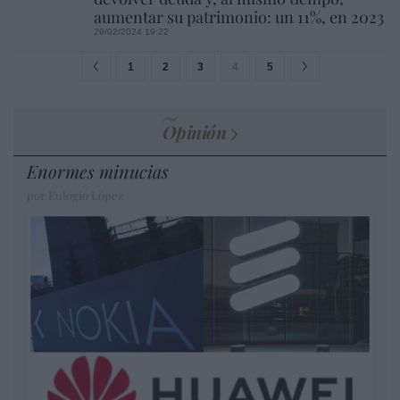
aumentar su patrimonio: un 11%, en 2023
29/02/2024 19:22
1
2
3
4
5
Opinión
Enormes minucias
por Eulogio López