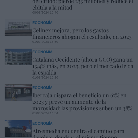
del crudo: pierde 233 millones y reduce el
ebitda a la mitad
08/03/2024 16:40
ECONOMÍA
Cellnex mejora, pero los gastos
financieros ahogan el resultado, en 2023
01/03/2024 16:50
ECONOMÍA
Catalana Occidente (ahora GCO) gana un
13,4% más, en 2023, pero el mercado le da
la espalda
01/03/2024 16:20
ECONOMÍA
Ibercaja dispara el beneficio un 67% en
2023 y prevé un aumento de la
morosidad: las provisiones suben un 38%
01/03/2024 14:54
ECONOMÍA
Atresmedia encuentra el camino para
devolver deuda y, al mismo tiempo,