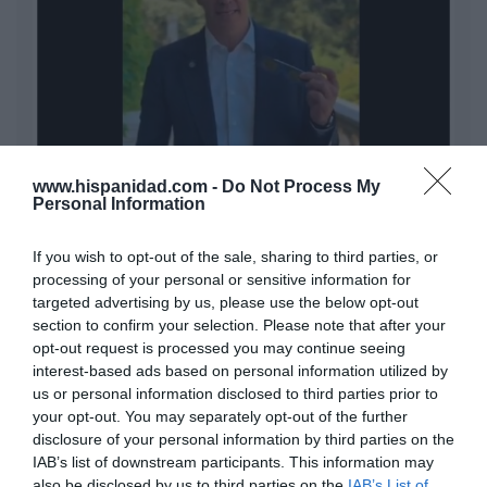
www.hispanidad.com -
Do Not Process My
Eclipse Sánchez: "No te olvides de las gafas
Personal Information
protectoras. Así, el 12 de agosto sólo tendrás
que mirar al cielo"
If you wish to opt-out of the sale, sharing to third parties, or
Hispanidad
processing of your personal or sensitive information for
targeted advertising by us, please use the below opt-out
section to confirm your selection. Please note that after your
Vox pide devolver a los hijos con
opt-out request is processed you may continue seeing
sus padres... y es fascista...el PNV
interest-based ads based on personal information utilized by
opina lo mismo... y es progresista
us or personal information disclosed to third parties prior to
Redacción
your opt-out. You may separately opt-out of the further
disclosure of your personal information by third parties on the
“Sánchez es un sinvergüenza que
IAB’s list of downstream participants. This information may
ha abandonado a su país, porque
also be disclosed by us to third parties on the
IAB’s List of