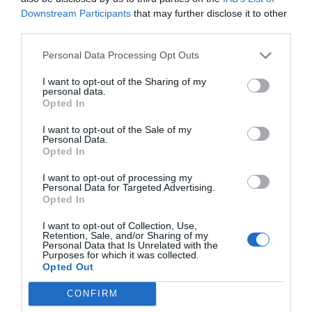
Ceuta es España. Tenemos un
Downstream Participants
that may further disclose it to other
third parties.
Gobierno en connivencia con
Marruecos”: acusa una ceutí
Personal Data Processing Opt Outs
Hispanidad
I want to opt-out of the Sharing of my
personal data.
AL CIERRE DEL MERCADO
Opted In
Rentabilidad: la asignatura pendiente de
I want to opt-out of the Sale of my
Personal Data.
Unicaja
Opted In
por Ana Sánchez Arjona
I want to opt-out of processing my
Personal Data for Targeted Advertising.
Artículos anteriores
Opted In
ECONOMÍA
I want to opt-out of Collection, Use,
Retention, Sale, and/or Sharing of my
Personal Data that Is Unrelated with the
“La recién estrenada CE no está a la altura
Purposes for which it was collected.
Opted Out
para liderar los cambios que necesita
Europa”
CONFIRM