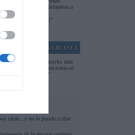
uropa lleva mucho tiempo
iendo aranceles y cortapisas a
oductos y compañías
ricanas (y europeas)”
Ana Sánchez Arjona
culos anteriores
LA CASA BLANCA
U. Inquietante escenario: una
cera parte de los demócratas se
ine como “socialista”
Ignacio Aguirre
culos anteriores
tas al director
Soy viejo... y no lo puedo evitar
entenario de la guerra cristera: