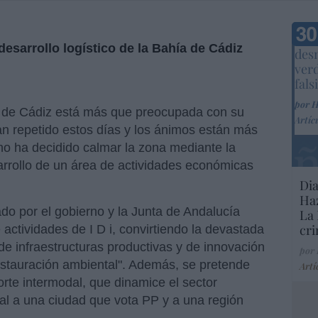
Marc
esarrollo logístico de la Bahía de Cádiz
desm
ver
fals
por 
a de Cádiz está más que preocupada con su
Artíc
an repetido estos días y los ánimos están más
no ha decidido calmar la zona mediante la
arrollo de un área de actividades económicas
Dia
Haz
ado por el gobierno y la Junta de Andalucía
La 
cri
 actividades de I D i, convirtiendo la devastada
de infraestructuras productivas y de innovación
por
estauración ambiental". Además, se pretende
Artí
orte intermodal, que dinamice el sector
ral a una ciudad que vota PP y a una región