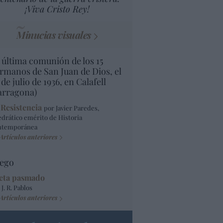
¡Viva Cristo Rey!
Minucias visuales
 última comunión de los 15
rmanos de San Juan de Dios, el
 de julio de 1936, en Calafell
arragona)
 Resistencia
por Javier Paredes,
edrático emérito de Historia
ntemporánea
Artículos anteriores
ego
eta pasmado
 J. R. Pablos
Artículos anteriores