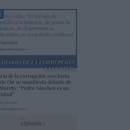
elo Gullo: “El trabajo de
itificar la historia, de poner la
dadera, de desmontar la
ificación, es un trabajo cristiano"
Hispanidad
ulos anteriores
DIARIO DE LA CORRUPCIÓN
SANCHISTA
rio de la corrupción sanchista.
te Oír se manifiesta delante de
Mareta: “Pedro Sánchez es un
minal”
 Redacción
culos anteriores
Opinión