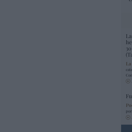
La
he
30
(T
La
cat
Co
Fu
Po
por