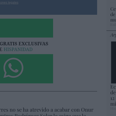
iones legales
Ce
de
mu
Eul
Ar
Ec
de
12
mi
res no se ha atrevido a acabar con Onur
His
ntras Rodríguez Soler le exige que le