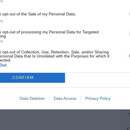
“E
In
pon
pr
o opt-out of the Sale of my Personal Data.
ame
In
icsson... Huawei: lo que importan son las
por 
to opt-out of processing my Personal Data for Targeted
Artí
ing.
07/08/26 12:58
In
o opt-out of Collection, Use, Retention, Sale, and/or Sharing
ersonal Data that Is Unrelated with the Purposes for which it
EEU
lected.
ter
Out
def
CONFIRM
por 
Artí
Data Deletion
Data Access
Privacy Policy
Car
C