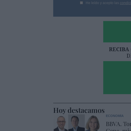
He leído y acepto las
condic
Hoy destacamos
ECONOMÍA
BBVA. Tor
Genç, mie