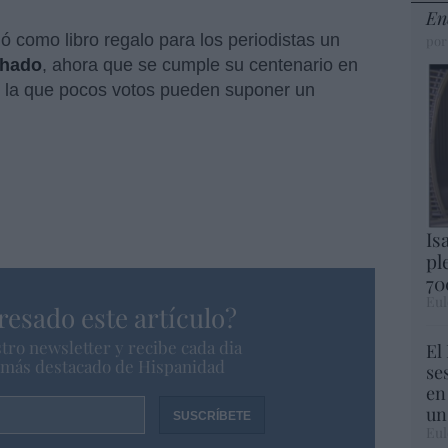
En
ó como libro regalo para los periodistas un
por
chado
, ahora que se cumple su centenario en
n la que pocos votos pueden suponer un
Is
pl
70
Eul
resado este artículo?
tro newsletter y recibe cada dia
El
o más destacado de Hispanidad
se
en
un
Eul