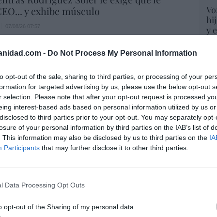
Vo
EO... y exhibe músculo
hi
07/08/26 07:57
y 
op
pr
anidad.com -
Do Not Process My Personal Information
e levanta de la tumbona para hacerse una
Red
endo como que trabaja en la crisis de
to opt-out of the sale, sharing to third parties, or processing of your per
“S
formation for targeted advertising by us, please use the below opt-out s
si
r selection. Please note that after your opt-out request is processed y
7/08/26 14:10
ab
eing interest-based ads based on personal information utilized by us or
po
disclosed to third parties prior to your opt-out. You may separately opt-
Es
ost’ británica easyJet pasará a manos del
losure of your personal information by third parties on the IAB’s list of
Go
o posible: Apollo... pero no podrá hacerse
. This information may also be disclosed by us to third parties on the
IA
co
trol total
Participants
that may further disclose it to other third parties.
Ma
ce
07/08/26 14:09
His
l Data Processing Opt Outs
 señor de los eclipses
o opt-out of the Sharing of my personal data.
07/08/26 13:26