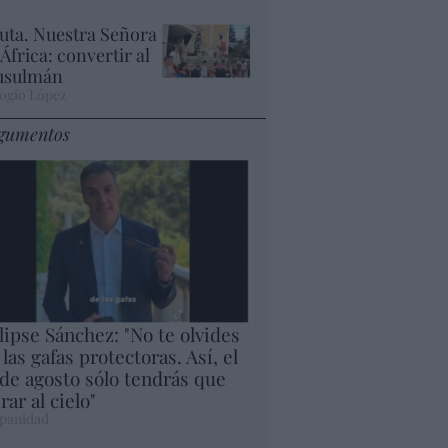
uta. Nuestra Señora
 África: convertir al
sulmán
ogio López
gumentos
lipse Sánchez: "No te olvides
 las gafas protectoras. Así, el
 de agosto sólo tendrás que
rar al cielo"
panidad