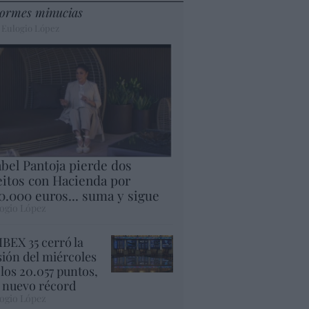
ormes minucias
 Eulogio López
abel Pantoja pierde dos
eitos con Hacienda por
0.000 euros... suma y sigue
ogio López
 IBEX 35 cerró la
sión del miércoles
 los 20.057 puntos,
 nuevo récord
ogio López