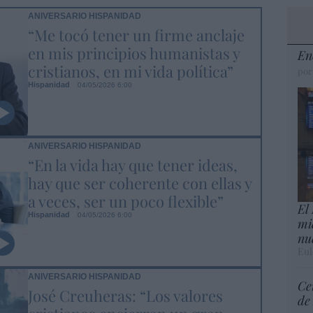
ANIVERSARIO HISPANIDAD
“Me tocó tener un firme anclaje
en mis principios humanistas y
En
cristianos, en mi vida política”
por
Hispanidad
04/05/2026 6:00
ANIVERSARIO HISPANIDAD
“En la vida hay que tener ideas,
hay que ser coherente con ellas y
a veces, ser un poco flexible”
El
Hispanidad
04/05/2026 6:00
mi
nu
Eul
ANIVERSARIO HISPANIDAD
Ce
José Creuheras: “Los valores
de