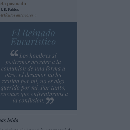
eta pasmado
 J. R. Pablos
Artículos anteriores
El Reinado
Eucarístico
Los hombres sí
podremos acceder a la
comunión de una forma u
otra. El desamor no ha
venido por mí, no es algo
querido por mí. Por tanto,
tenemos que enfrentarnos a
la confusión.
ás leído