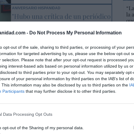
“La
ANIVERSARIO HISPANIDAD
la 
"Hubo una crítica de un periódico
que
que me llamaba neofranquista, y
por 
yo se lo agradecí, porque nos llevó
anidad.com -
Do Not Process My Personal Information
Artí
muchísima gente a los cines"
Hispanidad
24/04/2026 6:00
to opt-out of the sale, sharing to third parties, or processing of your per
formation for targeted advertising by us, please use the below opt-out s
r selection. Please note that after your opt-out request is processed y
El 
ANIVERSARIO HISPANIDAD
eing interest-based ads based on personal information utilized by us or
Est
José Luis López-Linares: “Yo creo
disclosed to third parties prior to your opt-out. You may separately opt-
la
que la gran hazaña de España en
losure of your personal information by third parties on the IAB’s list of
por 
. This information may also be disclosed by us to third parties on the
IA
el mundo es llevarle la fe”
Artí
Participants
that may further disclose it to other third parties.
cristiana
Hispanidad
24/04/2026 6:00
Car
l Data Processing Opt Outs
o opt-out of the Sharing of my personal data.