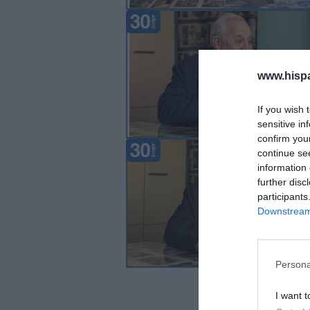
www.hisp
If you wish 
sensitive in
confirm you
continue se
information 
further disc
participants
Downstream 
Persona
I want t