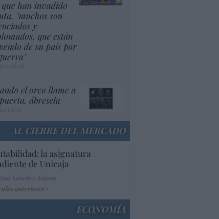
s que han invadido
uta, "muchos son
cenciados y
plomados, que están
yendo de su país por
 guerra"
panidad
ando el orco llame a
 puerta, ábresela
acción
AL CIERRE DEL MERCADO
tabilidad: la asignatura
diente de Unicaja
Ana Sánchez Arjona
culos anteriores
ECONOMÍA