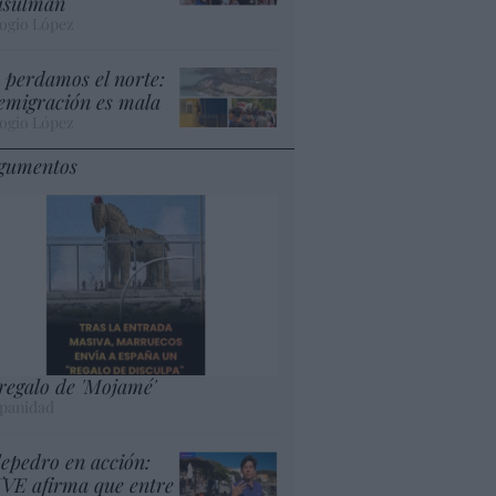
sulmán
ogio López
 perdamos el norte:
 emigración es mala
ogio López
gumentos
 regalo de 'Mojamé'
panidad
lepedro en acción:
VE afirma que entre