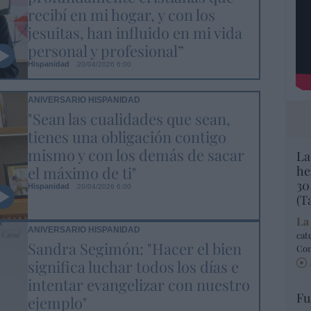
recibí en mi hogar, y con los
jesuitas, han influido en mi vida
personal y profesional”
Hispanidad
20/04/2026 6:00
ANIVERSARIO HISPANIDAD
"Sean las cualidades que sean,
tienes una obligación contigo
mismo y con los demás de sacar
La
he
el máximo de ti"
30
Hispanidad
20/04/2026 6:00
(T
La
ANIVERSARIO HISPANIDAD
cat
Sandra Segimón: "Hacer el bien
Co
significa luchar todos los días e
intentar evangelizar con nuestro
Fu
ejemplo"