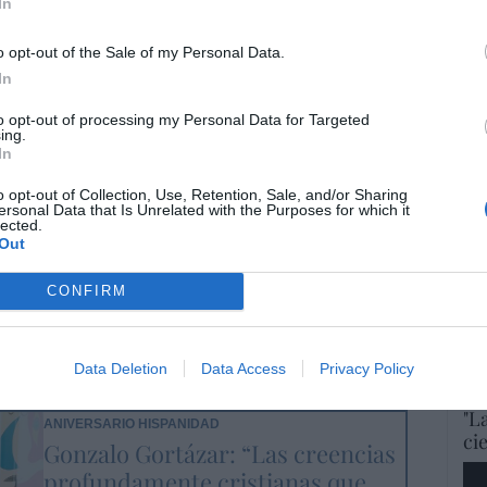
In
ANIVERSARIO HISPANIDAD
"La responsabilidad, más que un
o opt-out of the Sale of my Personal Data.
ejercicio de poder es un ejercicio
In
de servicio"
to opt-out of processing my Personal Data for Targeted
Hispanidad
20/04/2026 6:00
ing.
In
'Cr
cul
o opt-out of Collection, Use, Retention, Sale, and/or Sharing
ersonal Data that Is Unrelated with the Purposes for which it
par
ANIVERSARIO HISPANIDAD
lected.
Sal
Out
"Cuando nos equivocamos, lo que
por
tenemos que hacer es
CONFIRM
Artí
reconocerlo sin sonrojarse y, eso
sí, corregirlo inmediatamente"
La
Hispanidad
20/04/2026 6:00
Pa
Data Deletion
Data Access
Privacy Policy
"L
ANIVERSARIO HISPANIDAD
ci
Gonzalo Gortázar: “Las creencias
profundamente cristianas que