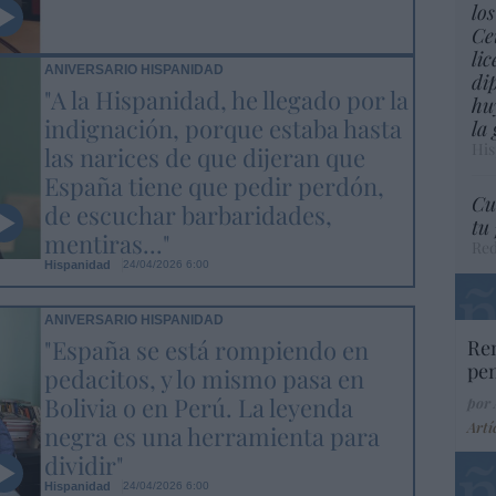
lo
Ce
li
ANIVERSARIO HISPANIDAD
di
"A la Hispanidad, he llegado por la
hu
indignación, porque estaba hasta
la
His
las narices de que dijeran que
España tiene que pedir perdón,
Cu
de escuchar barbaridades,
tu
mentiras..."
Red
Hispanidad
24/04/2026 6:00
ANIVERSARIO HISPANIDAD
"España se está rompiendo en
Ren
pen
pedacitos, y lo mismo pasa en
Bolivia o en Perú. La leyenda
por 
Artí
negra es una herramienta para
dividir"
Hispanidad
24/04/2026 6:00