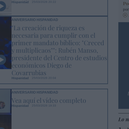
Hispanidad
Po
25/03/2026 20:22
por
ANIVERSARIO HISPANIDAD
"La creación de riqueza es
necesaria para cumplir con el
primer mandato bíblico: "Creced
y multiplicaos"": Rubén Manso,
presidente del Centro de estudios
económicos Diego de
Covarrubias
Hispanidad
25/03/2026 20:04
ANIVERSARIO HISPANIDAD
Vea aquí el vídeo completo
Hispanidad
25/03/2026 19:33
Lo m