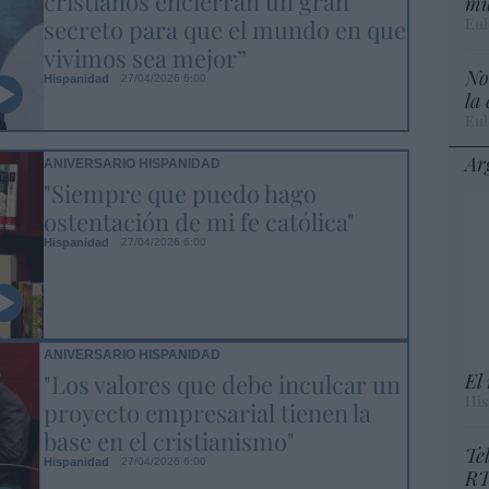
cristianos encierran un gran
mu
secreto para que el mundo en que
Eul
vivimos sea mejor”
No
Hispanidad
27/04/2026 6:00
la
Eul
Ar
ANIVERSARIO HISPANIDAD
"Siempre que puedo hago
ostentación de mi fe católica"
Hispanidad
27/04/2026 6:00
ANIVERSARIO HISPANIDAD
"Los valores que debe inculcar un
El
His
proyecto empresarial tienen la
base en el cristianismo"
Te
Hispanidad
27/04/2026 6:00
RT