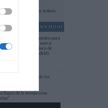
Ceuta celebra Nuestra Señora
de África
SOCIEDAD
owdfunding'. Piden fondos para
minar las obras de la nueva
roquia de San Francisco de
es, en Parla Este (Madrid)
 Redacción
culos anteriores
 sorprendente historia de Sor
trocinio
as llagas de la monja eran
ertas"