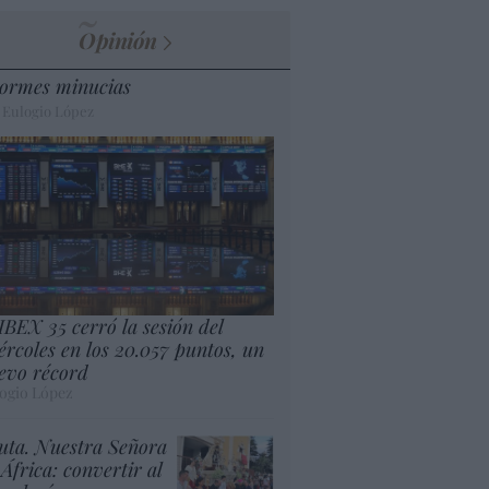
Opinión
ormes minucias
 Eulogio López
 IBEX 35 cerró la sesión del
ércoles en los 20.057 puntos, un
evo récord
ogio López
uta. Nuestra Señora
 África: convertir al