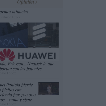
Opinión
ormes minucias
 Eulogio López
kia, Ericsson... Huawei: lo que
portan son las patentes
ogio López
abel Pantoja pierde
s pleitos con
cienda por 700.000
ros... suma y sigue
ogio López