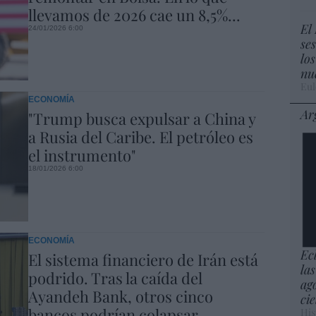
llevamos de 2026 cae un 8,5%...
El
24/01/2026 6:00
se
lo
nu
Eul
ECONOMÍA
Ar
"Trump busca expulsar a China y
a Rusia del Caribe. El petróleo es
el instrumento"
18/01/2026 6:00
ECONOMÍA
Ec
El sistema financiero de Irán está
las
podrido. Tras la caída del
ag
Ayandeh Bank, otros cinco
cie
bancos podrían colapsar
His