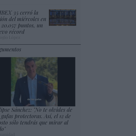
 IBEX 35 cerró la
sión del miércoles en
s 20.057 puntos, un
evo récord
ogio López
gumentos
lipse Sánchez: "No te olvides de
 gafas protectoras. Así, el 12 de
osto sólo tendrás que mirar al
lo"
panidad