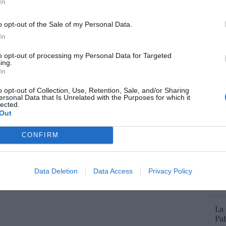
In
Artí
"Hay vida más allá de Nvidia, de
los bancos, de Trump o de los
o opt-out of the Sale of my Personal Data.
Car
tipos de interés"
In
21/12/2025 6:00
to opt-out of processing my Personal Data for Targeted
ing.
In
o opt-out of Collection, Use, Retention, Sale, and/or Sharing
ersonal Data that Is Unrelated with the Purposes for which it
2
3
4
5
lected.
Out
'Cr
CONFIRM
cul
par
Sal
Data Deletion
Data Access
Privacy Policy
por
Artí
La
Pa