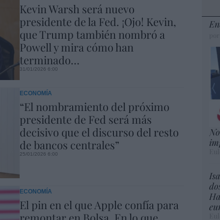
Kevin Warsh será nuevo
presidente de la Fed. ¡Ojo! Kevin,
En
que Trump también nombró a
por
Powell y mira cómo han
terminado…
31/01/2026 6:00
ECONOMÍA
“El nombramiento del próximo
presidente de Fed será más
decisivo que el discurso del resto
No
im
de bancos centrales”
Eul
25/01/2026 6:00
Is
do
ECONOMÍA
Ha
El pin en el que Apple confía para
eu
remontar en Bolsa. En lo que
Eul