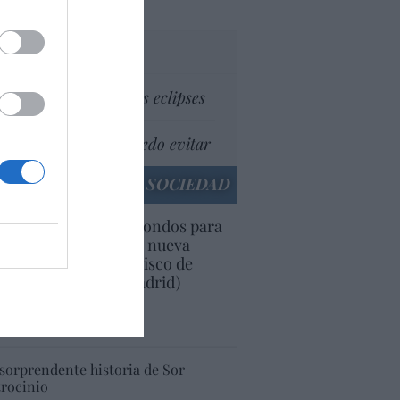
culos anteriores
tas al director
Dios es el señor de los eclipses
Soy viejo... y no lo puedo evitar
SOCIEDAD
owdfunding'. Piden fondos para
minar las obras de la nueva
roquia de San Francisco de
es, en Parla Este (Madrid)
 Redacción
culos anteriores
 sorprendente historia de Sor
trocinio