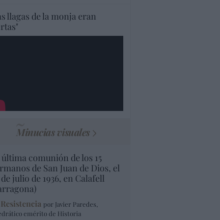
as llagas de la monja eran
ertas"
Minucias visuales
 última comunión de los 15
rmanos de San Juan de Dios, el
 de julio de 1936, en Calafell
arragona)
 Resistencia
por Javier Paredes,
edrático emérito de Historia