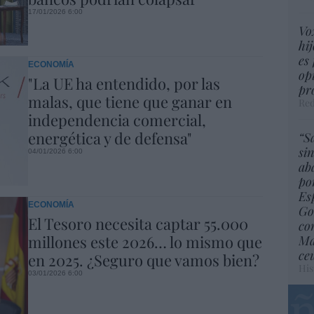
17/01/2026 6:00
Vo
hij
es 
ECONOMÍA
op
"La UE ha entendido, por las
pr
malas, que tiene que ganar en
Red
independencia comercial,
energética y de defensa"
“S
si
04/01/2026 6:00
ab
po
Es
ECONOMÍA
Go
El Tesoro necesita captar 55.000
co
millones este 2026… lo mismo que
Ma
ce
en 2025. ¿Seguro que vamos bien?
His
03/01/2026 6:00