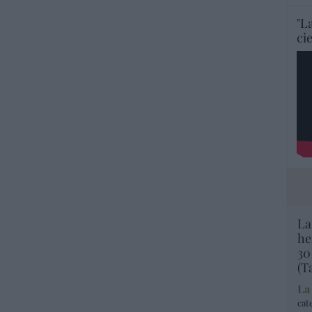
"L
ci
La
he
30
(T
La
cat