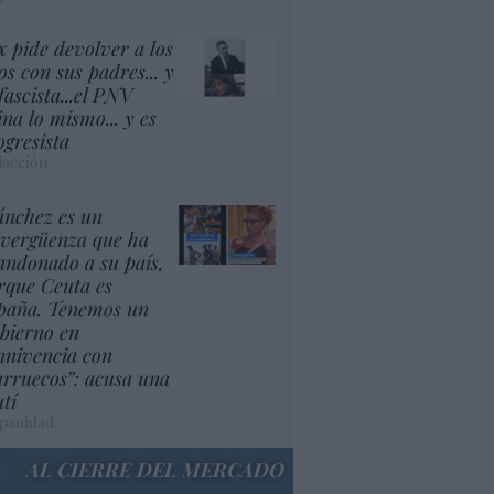
x pide devolver a los
os con sus padres... y
fascista...el PNV
ina lo mismo... y es
ogresista
acción
ánchez es un
nvergüenza que ha
andonado a su país,
rque Ceuta es
paña. Tenemos un
bierno en
nnivencia con
rruecos”: acusa una
utí
panidad
AL CIERRE DEL MERCADO