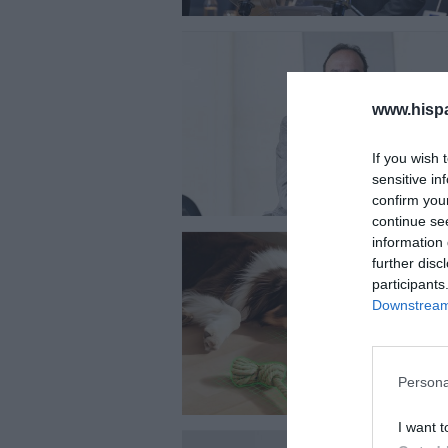
www.hisp
If you wish 
sensitive in
confirm you
continue se
information 
further disc
participants
Downstream 
Persona
I want t