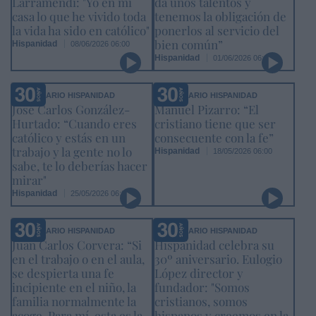
Larramendi: "Yo en mi
da unos talentos y
casa lo que he vivido toda
tenemos la obligación de
la vida ha sido en católico"
ponerlos al servicio del
bien común”
Hispanidad
08/06/2026 06:00
Hispanidad
01/06/2026 06:00
ANIVERSARIO HISPANIDAD
ANIVERSARIO HISPANIDAD
José Carlos González-
Manuel Pizarro: “El
Hurtado: “Cuando eres
cristiano tiene que ser
católico y estás en un
consecuente con la fe”
trabajo y la gente no lo
Hispanidad
18/05/2026 06:00
sabe, te lo deberías hacer
mirar"
Hispanidad
25/05/2026 06:00
ANIVERSARIO HISPANIDAD
ANIVERSARIO HISPANIDAD
Juan Carlos Corvera: “Si
Hispanidad celebra su
en el trabajo o en el aula,
30º aniversario. Eulogio
se despierta una fe
López director y
incipiente en el niño, la
fundador: "Somos
familia normalmente la
cristianos, somos
acoge. Para mí, esta es la
hispanos y creemos en la