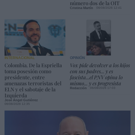
número dos de la OIT
Cristina Martín
06/08/2026 12:41
INTERNACIONAL
OPINIÓN
Colombia. De la Espriella
Vox pide devolver a los hijos
toma posesión como
con sus padres... y es
presidente, entre
fascista...el PNV opina lo
amenazas terroristas del
mismo... y es progresista
ELN y el sabotaje de la
Redacción
06/08/2026 17:03
Izquierda
José Ángel Gutiérrez
06/08/2026 12:35