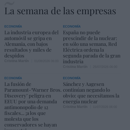
La semana de las empresas
ECONOMÍA
ECONOMÍA
La industria europea del
España no puede
automóvil se gripa en
prescindir de la nuclear:
Alemania, con bajos
en sólo una semana, Red
resultados y miles de
Eléctrica ordena la
despidos
segunda parada de la gran
industria
Cristina Martín
01/08/2026 06:00
Cristina Martín
25/07/2026 06:00
ECONOMÍA
ECONOMÍA
La fusión de
Sánchez y Aagesen
Paramount-‘Warner Bros.
continúan negando lo
Discovery’ peligra en
obvio: que necesitamos la
EEUU por una demanda
energía nuclear
antimonopolio de 12
Cristina Martín
11/07/2026 06:00
fiscales... ¡a los que
molesta que los
conservadores se hayan