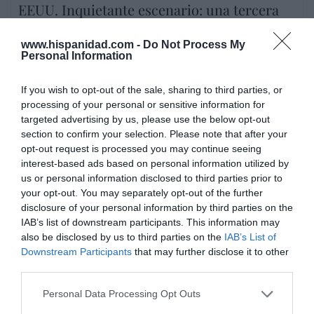
EEUU. Inquietante escenario: una tercera
parte de los demócratas se define como
“socialista”
www.hispanidad.com -
Do Not Process My
Personal Information
por Ignacio Aguirre
Artículos anteriores
If you wish to opt-out of the sale, sharing to third parties, or
processing of your personal or sensitive information for
DIARIO DE LA CORRUPCIÓN SANCHISTA
targeted advertising by us, please use the below opt-out
section to confirm your selection. Please note that after your
opt-out request is processed you may continue seeing
Diario de la corrupción sanchista. La
interest-based ads based on personal information utilized by
Audiencia Nacional prorroga seis meses la
us or personal information disclosed to third parties prior to
investigación del caso Koldo, ante el
your opt-out. You may separately opt-out of the further
ingente material incautado por la UCO
disclosure of your personal information by third parties on the
IAB’s list of downstream participants. This information may
por Redacción
also be disclosed by us to third parties on the
IAB’s List of
Artículos anteriores
Downstream Participants
that may further disclose it to other
third parties.
FIESTA DIVINA MISERICORDIA
Personal Data Processing Opt Outs
Kowalska-Wojtyla (XXIX). "La palabra no