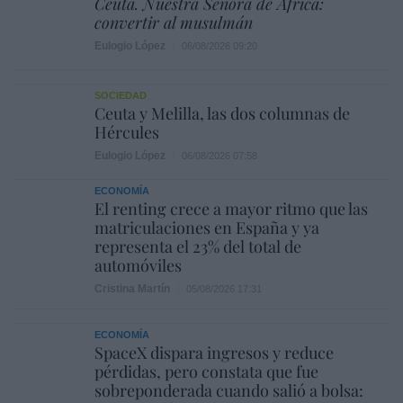
Ceuta. Nuestra Señora de África:
convertir al musulmán
Eulogio López
06/08/2026 09:20
SOCIEDAD
Ceuta y Melilla, las dos columnas de
Hércules
Eulogio López
06/08/2026 07:58
ECONOMÍA
El renting crece a mayor ritmo que las
matriculaciones en España y ya
representa el 23% del total de
automóviles
Cristina Martín
05/08/2026 17:31
ECONOMÍA
SpaceX dispara ingresos y reduce
pérdidas, pero constata que fue
sobreponderada cuando salió a bolsa: