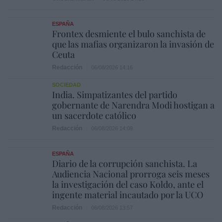
ESPAÑA
Frontex desmiente el bulo sanchista de
que las mafias organizaron la invasión de
Ceuta
Redacción
06/08/2026 14:16
SOCIEDAD
India. Simpatizantes del partido
gobernante de Narendra Modi hostigan a
un sacerdote católico
Redacción
06/08/2026 14:09
ESPAÑA
Diario de la corrupción sanchista. La
Audiencia Nacional prorroga seis meses
la investigación del caso Koldo, ante el
ingente material incautado por la UCO
Redacción
06/08/2026 13:57