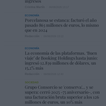
ingresos
Cristina Martín
06/08/2026 13:17
ECONOMÍA
Porcelanosa se estanca: facturó el año
pasado 863 millones de euros, lo mismo
que en 2024
Redacción
06/08/2026 13:12
ECONOMÍA
La economía de las plataformas. ‘Buen
viaje’ de Booking Holdings hasta junio:
ingresó 12.839 millones de dólares, un
15,2% más
Redacción
06/08/2026 12:40
SOCIEDAD
Grupo Consorcio se 'conserva'... y se
supera: cerró 2025 -75 aniversario-, con
una facturación bruta superior a los 126
millones de euros, un 10% más