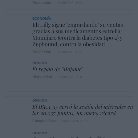
Redacción
06/08/2026 12:36
ECONOMÍA
Eli Lilly sigue ‘engordando’ su ventas
gracias a sus medicamentos estrella:
Mounjaro (contra la diabetes tipo 2) y
Zepbound, contra la obesidad
Redacción
06/08/2026 11:28
OPINIÓN
El regalo de 'Mojamé'
Hispanidad
06/08/2026 11:16
OPINIÓN
El IBEX 35 cerró la sesión del miércoles en
los 20.057 puntos, un nuevo récord
Eulogio López
06/08/2026 09:25
OPINIÓN