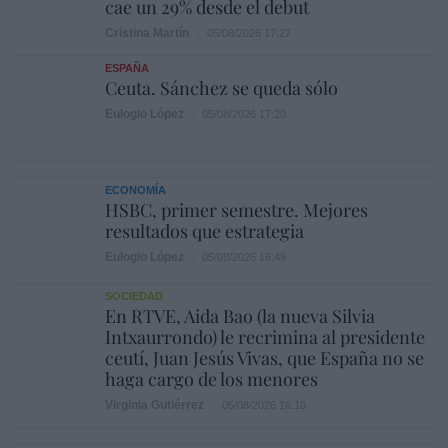
cae un 29% desde el debut
Cristina Martín
05/08/2026 17:27
ESPAÑA
Ceuta. Sánchez se queda sólo
Eulogio López
05/08/2026 17:20
ECONOMÍA
HSBC, primer semestre. Mejores
resultados que estrategia
Eulogio López
05/08/2026 16:49
SOCIEDAD
En RTVE, Aida Bao (la nueva Silvia
Intxaurrondo) le recrimina al presidente
ceutí, Juan Jesús Vivas, que España no se
haga cargo de los menores
Virginia Gutiérrez
05/08/2026 16:10