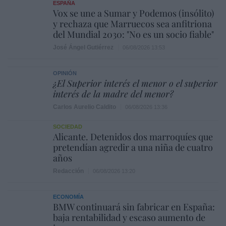
ESPAÑA
Vox se une a Sumar y Podemos (insólito)
y rechaza que Marruecos sea anfitriona
del Mundial 2030: "No es un socio fiable"
José Ángel Gutiérrez
06/08/2026 13:53
OPINIÓN
¿El Superior interés el menor o el superior
interés de la madre del menor?
Carlos Aurelio Caldito
06/08/2026 13:36
SOCIEDAD
Alicante. Detenidos dos marroquíes que
pretendían agredir a una niña de cuatro
años
Redacción
06/08/2026 13:20
ECONOMÍA
BMW continuará sin fabricar en España:
baja rentabilidad y escaso aumento de