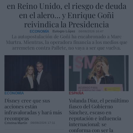
en Reino Unido, el riesgo de deuda
en el alero... y Enrique Goñi
reivindica la Presidencia
ECONOMÍA
Eulogio López
06/08/2026 16:47
La autopostulación de Goñi ha encabronado a Marc
Murtra. Mientras, la operadora financia a los medios que
arremeten contra Pallete, no vaya a ser que vuelva.
ECONOMÍA
ESPAÑA
Disney cree que sus
Yolanda Díaz, el penúltimo
acciones están
fiasco del Gobierno
infravaloradas y hará más
Sánchez, escaso en
recompras
reputación e influencia
internacional: se
Cristina Martín
06/08/2026 17:11
conforma con ser la