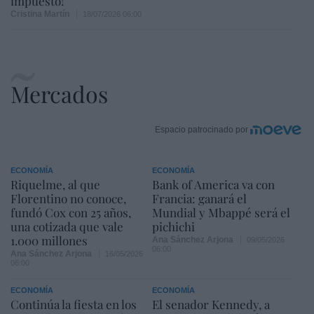
impuesto!
Cristina Martín
18/07/2026 06:00
Mercados
Espacio patrocinado por
ECONOMÍA
ECONOMÍA
Riquelme, al que
Bank of America va con
Florentino no conoce,
Francia: ganará el
fundó Cox con 25 años,
Mundial y Mbappé será el
una cotizada que vale
pichichi
1.000 millones
Ana Sánchez Arjona
09/05/2026
06:00
Ana Sánchez Arjona
16/05/2026
06:00
ECONOMÍA
ECONOMÍA
Continúa la fiesta en los
El senador Kennedy, a