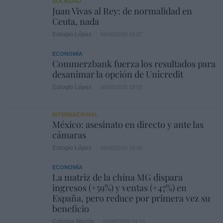
SOCIEDAD
Juan Vivas al Rey: de normalidad en
Ceuta, nada
Eulogio López
06/08/2026 18:07
ECONOMÍA
Commerzbank fuerza los resultados para
desanimar la opción de Unicredit
Eulogio López
06/08/2026 18:03
INTERNACIONAL
México: asesinato en directo y ante las
cámaras
Eulogio López
06/08/2026 16:58
ECONOMÍA
La matriz de la china MG dispara
ingresos (+59%) y ventas (+47%) en
España, pero reduce por primera vez su
beneficio
Cristina Martín
06/08/2026 14:18