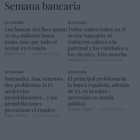
Semana bancaria
ECONOMÍA
ECONOMÍA
Los bancos del Ibex ganan
Todos contra todos en el
20.164 millones hasta
sector bancario: el
junio, más que todo el
Gobierno cabrea a la
sector en Francia
patronal y las entidades a
los clientes. Esto marcha
Pablo Ferrer
01/08/2026 06:00
Pablo Ferrer
25/07/2026 06:00
ECONOMÍA
ECONOMÍA
Santander. Ana, tenemos
El principal problema de
dos problemas: la IA
la banca española, además
acelera las
de IA, es la sobre-
prejubilaciones... y las
inversión en deuda
prejubilaciones
pública
precarizan el empleo
Eulogio López
11/07/2026 06:00
Pablo Ferrer
18/07/2026 06:00