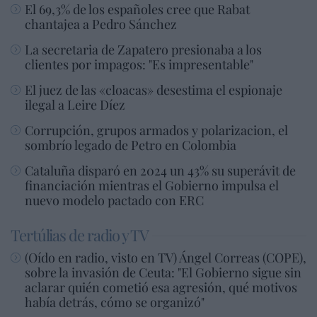
El 69,3% de los españoles cree que Rabat
chantajea a Pedro Sánchez
La secretaria de Zapatero presionaba a los
clientes por impagos: "Es impresentable"
El juez de las «cloacas» desestima el espionaje
ilegal a Leire Díez
Corrupción, grupos armados y polarizacion, el
sombrío legado de Petro en Colombia
Cataluña disparó en 2024 un 43% su superávit de
financiación mientras el Gobierno impulsa el
nuevo modelo pactado con ERC
Tertúlias de radio y TV
(Oído en radio, visto en TV) Ángel Correas (COPE),
sobre la invasión de Ceuta: "El Gobierno sigue sin
aclarar quién cometió esa agresión, qué motivos
había detrás, cómo se organizó"