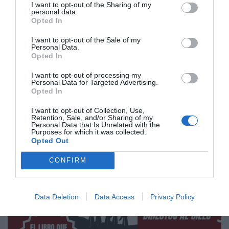
I want to opt-out of the Sharing of my
convirtió, la sangre convertirá"
personal data.
Opted In
por Eulogio López
I want to opt-out of the Sale of my
Artículos anteriores
Personal Data.
Opted In
I want to opt-out of processing my
Personal Data for Targeted Advertising.
Opted In
I want to opt-out of Collection, Use,
Retention, Sale, and/or Sharing of my
Personal Data that Is Unrelated with the
Purposes for which it was collected.
Opted Out
CONFIRM
Data Deletion
Data Access
Privacy Policy